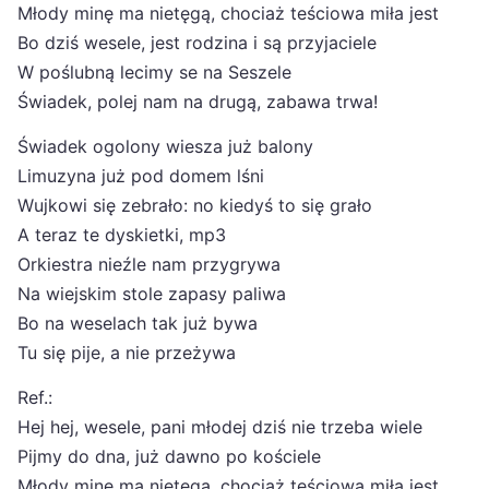
Młody minę ma nietęgą, chociaż teściowa miła jest
Bo dziś wesele, jest rodzina i są przyjaciele
W poślubną lecimy se na Seszele
Świadek, polej nam na drugą, zabawa trwa!
Świadek ogolony wiesza już balony
Limuzyna już pod domem lśni
Wujkowi się zebrało: no kiedyś to się grało
A teraz te dyskietki, mp3
Orkiestra nieźle nam przygrywa
Na wiejskim stole zapasy paliwa
Bo na weselach tak już bywa
Tu się pije, a nie przeżywa
Ref.:
Hej hej, wesele, pani młodej dziś nie trzeba wiele
Pijmy do dna, już dawno po kościele
Młody minę ma nietęgą, chociaż teściowa miła jest