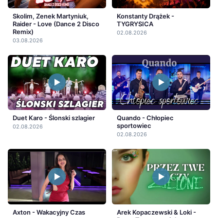
Skolim, Zenek Martyniuk,
Konstanty Drążek -
Raider - Love (Dance 2 Disco
TYGRYSICA
Remix)
02.08.2026
03.08.2026
Duet Karo - Ślonski szlagier
Quando - Chłopiec
sportowiec
02.08.2026
02.08.2026
Axton - Wakacyjny Czas
Arek Kopaczewski & Loki -