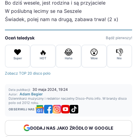
Bo dziś wesele, jest rodzina i są przyjaciele
W poślubną lecimy se na Seszele
Świadek, polej nam na drugą, zabawa trwa! (2 x)
Oceń teledysk
Bądź pierwszy!
❤️
🔥
😂
😮
👎
Super
HOT
Haha
Wow
Nie
Zobacz TOP 20 disco polo
30 maja 2024, 19:24
Data publikacji:
Adam Begier
Autor:
Dziennikarz muzyczny i redaktor naczelny Disco-Polo.info. W branży disco
polo od 2012 roku.
OBSERWUJ NAS
DODAJ NAS JAKO ŹRÓDŁO W GOOGLE