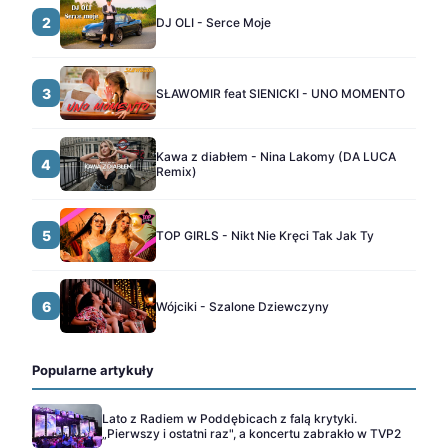
2
DJ OLI - Serce Moje
3
SŁAWOMIR feat SIENICKI - UNO MOMENTO
Kawa z diabłem - Nina Lakomy (DA LUCA
4
Remix)
5
TOP GIRLS - Nikt Nie Kręci Tak Jak Ty
6
Wójciki - Szalone Dziewczyny
Popularne artykuły
Lato z Radiem w Poddębicach z falą krytyki.
„Pierwszy i ostatni raz", a koncertu zabrakło w TVP2