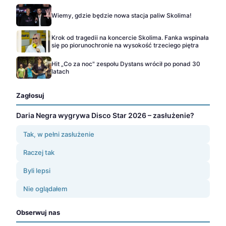
Wiemy, gdzie będzie nowa stacja paliw Skolima!
Krok od tragedii na koncercie Skolima. Fanka wspinała
się po piorunochronie na wysokość trzeciego piętra
Hit „Co za noc" zespołu Dystans wrócił po ponad 30
latach
Zagłosuj
Daria Negra wygrywa Disco Star 2026 – zasłużenie?
Tak, w pełni zasłużenie
Raczej tak
Byli lepsi
Nie oglądałem
Obserwuj nas