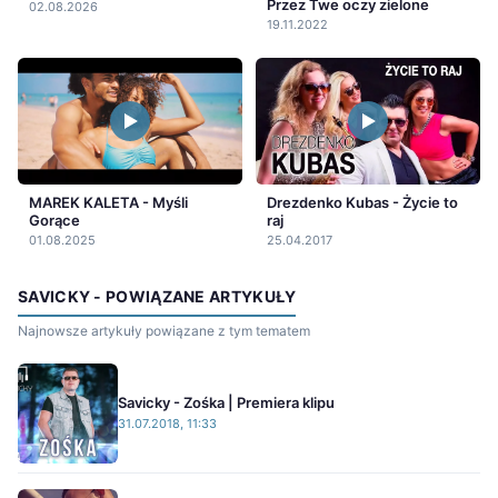
Przez Twe oczy zielone
02.08.2026
19.11.2022
MAREK KALETA - Myśli
Drezdenko Kubas - Życie to
Gorące
raj
01.08.2025
25.04.2017
SAVICKY - POWIĄZANE ARTYKUŁY
Najnowsze artykuły powiązane z tym tematem
Savicky - Zośka | Premiera klipu
31.07.2018, 11:33