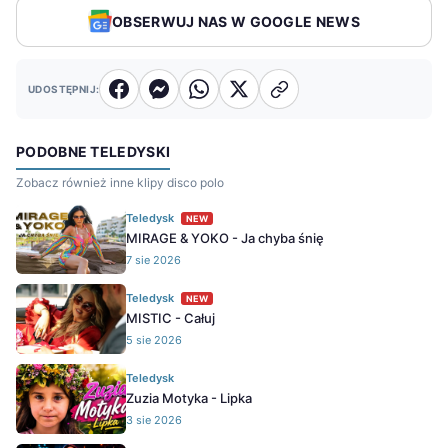
OBSERWUJ NAS W GOOGLE NEWS
UDOSTĘPNIJ:
PODOBNE TELEDYSKI
Zobacz również inne klipy disco polo
Teledysk
NEW
MIRAGE & YOKO - Ja chyba śnię
7 sie 2026
Teledysk
NEW
MISTIC - Całuj
5 sie 2026
Teledysk
Zuzia Motyka - Lipka
3 sie 2026