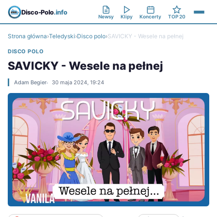
Disco-Polo
.info
Newsy
Klipy
Koncerty
TOP 20
Strona główna
›
Teledyski
›
Disco polo
›
SAVICKY - Wesele na pełnej
DISCO POLO
SAVICKY - Wesele na pełnej
Adam Begier
30 maja 2024, 19:24