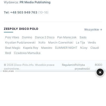
Wydawca:
PR Media Publishing
Tel: +48 503 949 763
(10-16)
ZESPOŁY DISCO POLO
Wszystkie →
Polo Vibes
Domino
Dance 2 Disco
Pan Mareczek
Sado
Krystian Pudzianowski
XoXo
Marcin Czerwiński
La Tija
Verdis
Beat Magic
Kapela Roy
Maestro
SUMMER NIGHT
N’Joy
Claudi
Bedi
Czadowa Mamuśka
© 2026 Disco-Polo.info. Wszelkie prawa
Regulamin
Polityka
RODO
zastrzeżone.
prywatności
×
REKLAMA