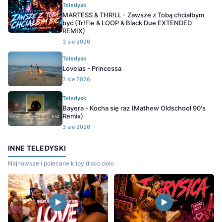
Teledysk
MARTESS & THR!LL - Zawsze z Tobą chciałbym
być (Tr!Fle & LOOP & Black Due EXTENDED
REMIX)
3 sie 2026
Teledysk
Lovelas - Princessa
3 sie 2026
Teledysk
Bayera - Kocha się raz (Mathew Oldschool 90's
Remix)
3 sie 2026
INNE TELEDYSKI
Najnowsze i polecane klipy disco polo