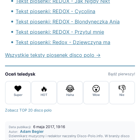
Tekst piosenki: REDOX - Jak Nigdy Nikt
Tekst piosenki: REDOX - Cycolina
Tekst piosenki: REDOX - Blondyneczka Ania
Tekst piosenki: REDOX - Przytul mnie
Tekst piosenki: Redox - Dziewczyna ma
Wszystkie teksty piosenek disco polo →
Oceń teledysk
Bądź pierwszy!
❤️
🔥
😂
😮
👎
Super
HOT
Haha
Wow
Nie
Zobacz TOP 20 disco polo
6 maja 2017, 19:16
Data publikacji:
Adam Begier
Autor:
Dziennikarz muzyczny i redaktor naczelny Disco-Polo.info. W branży disco