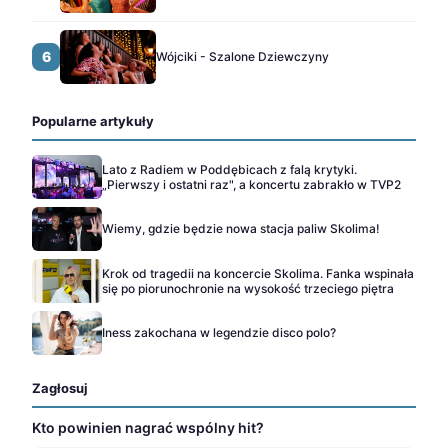
6
Wójciki - Szalone Dziewczyny
Popularne artykuły
Lato z Radiem w Poddębicach z falą krytyki.
„Pierwszy i ostatni raz", a koncertu zabrakło w TVP2
Wiemy, gdzie będzie nowa stacja paliw Skolima!
Krok od tragedii na koncercie Skolima. Fanka wspinała
się po piorunochronie na wysokość trzeciego piętra
Iness zakochana w legendzie disco polo?
Zagłosuj
Kto powinien nagrać wspólny hit?