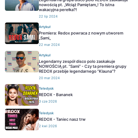
nowością pt. „Wciąż Pamiętam„! To istna
wakacyjna perełka?!
22 lip 2024
Artykuł
Premiera: Redox powraca z nowym utworem
„Sami„
22 mar 2024
Artykuł
Legendarny zespół disco polo zaskakuje
NOWOŚCIĄ pt. ”Sami” - Czy ta premiera grupy
REDOX przebije legendarnego ”Klauna”?
20 mar 2024
Teledysk
REDOX - Bananek
3 cze 2026
Teledysk
REDOX - Taniec nasz trw
2 kwi 2026