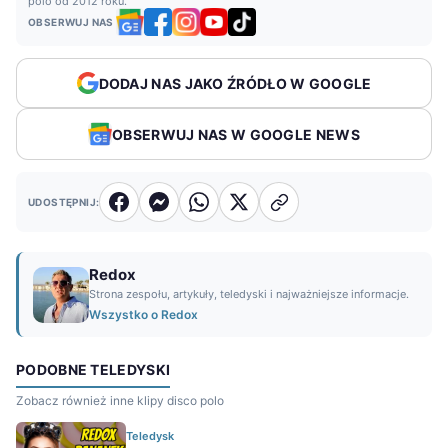
polo od 2012 roku.
OBSERWUJ NAS
DODAJ NAS JAKO ŹRÓDŁO W GOOGLE
OBSERWUJ NAS W GOOGLE NEWS
UDOSTĘPNIJ:
Redox
Strona zespołu, artykuły, teledyski i najważniejsze informacje.
Wszystko o Redox
PODOBNE TELEDYSKI
Zobacz również inne klipy disco polo
Teledysk