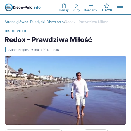
Disco-Polo
.info
Newsy
Klipy
Koncerty
TOP 20
Strona główna
›
Teledyski
›
Disco polo
›
Redox - Prawdziwa Miłość
DISCO POLO
Redox - Prawdziwa Miłość
Adam Begier
6 maja 2017, 19:16