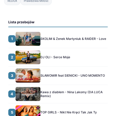
REDOX
Prawdziwa Miłość
Lista przebojów
1
SKOLIM & Zenek Martyniuk & RAIDER - Love
2
DJ OLI - Serce Moje
3
SŁAWOMIR feat SIENICKI - UNO MOMENTO
Kawa z diabłem - Nina Lakomy (DA LUCA
4
Remix)
5
TOP GIRLS - Nikt Nie Kręci Tak Jak Ty