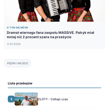
O TYM SIĘ MÓWI
Dramat wiernego fana zespołu MASSiVE. Patryk miał
mniej niż 2 procent szans na przeżycie
11.07.2026
PIĘKNI I MŁODZI
Lista przebojów
1
ZŁOTY - Cofnąć czas