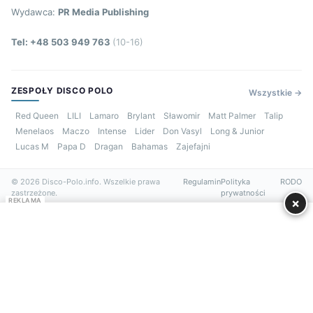
Wydawca:
PR Media Publishing
Tel: +48 503 949 763
(10-16)
ZESPOŁY DISCO POLO
Wszystkie →
Red Queen
LILI
Lamaro
Brylant
Sławomir
Matt Palmer
Talip
Menelaos
Maczo
Intense
Lider
Don Vasyl
Long & Junior
Lucas M
Papa D
Dragan
Bahamas
Zajefajni
© 2026 Disco-Polo.info. Wszelkie prawa
Regulamin
Polityka
RODO
zastrzeżone.
prywatności
×
REKLAMA