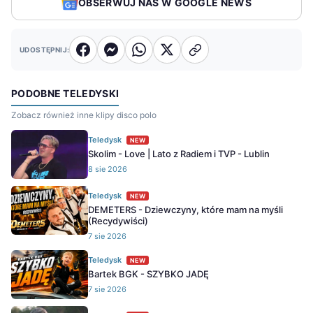
OBSERWUJ NAS W GOOGLE NEWS
UDOSTĘPNIJ:
PODOBNE TELEDYSKI
Zobacz również inne klipy disco polo
Teledysk
NEW
Skolim - Love | Lato z Radiem i TVP - Lublin
8 sie 2026
Teledysk
NEW
DEMETERS - Dziewczyny, które mam na myśli
(Recydywiści)
7 sie 2026
Teledysk
NEW
Bartek BGK - SZYBKO JADĘ
7 sie 2026