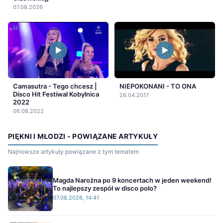
07.08.2026
Camasutra - Tego chcesz |
NIEPOKONANI - TO ONA
Disco Hit Festiwal Kobylnica
26.04.2017
2022
06.08.2022
PIĘKNI I MŁODZI - POWIĄZANE ARTYKUŁY
Najnowsze artykuły powiązane z tym tematem
Magda Narożna po 9 koncertach w jeden weekend!
To najlepszy zespół w disco polo?
07.08.2026, 14:41