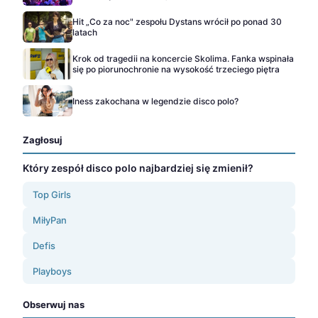
Hit „Co za noc" zespołu Dystans wrócił po ponad 30
latach
Krok od tragedii na koncercie Skolima. Fanka wspinała
się po piorunochronie na wysokość trzeciego piętra
Iness zakochana w legendzie disco polo?
Zagłosuj
Który zespół disco polo najbardziej się zmienił?
Top Girls
MiłyPan
Defis
Playboys
Obserwuj nas