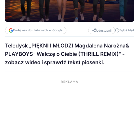
Dodaj nas do ulubionych w Google
Zgłoś błąd
Udostępnij
Teledysk „PIĘKNI I MŁODZI Magdalena Narożna&
PLAYBOYS- Walczę o Ciebie (THR!LL REMIX)" -
zobacz wideo i sprawdź tekst piosenki.
REKLAMA