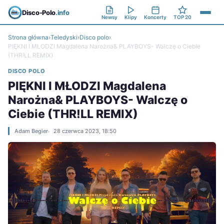
Disco-Polo
.info
Newsy
Klipy
Koncerty
TOP 20
Strona główna
›
Teledyski
›
Disco polo
›
PIĘKNI I MŁODZI Magdalena Narożna& PLAYBOYS- Walczę o Ciebie
(THR!LL REMIX)
DISCO POLO
PIĘKNI I MŁODZI Magdalena
Narożna& PLAYBOYS- Walczę o
Ciebie (THR!LL REMIX)
Adam Begier
28 czerwca 2023, 18:50