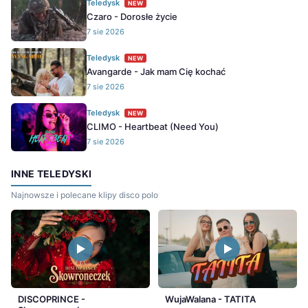
Teledysk
NEW
Czaro - Dorosłe życie
7 sie 2026
Teledysk
NEW
Avangarde - Jak mam Cię kochać
7 sie 2026
Teledysk
NEW
CLIMO - Heartbeat (Need You)
7 sie 2026
INNE TELEDYSKI
Najnowsze i polecane klipy disco polo
DISCOPRINCE -
WujaWalana - TATITA