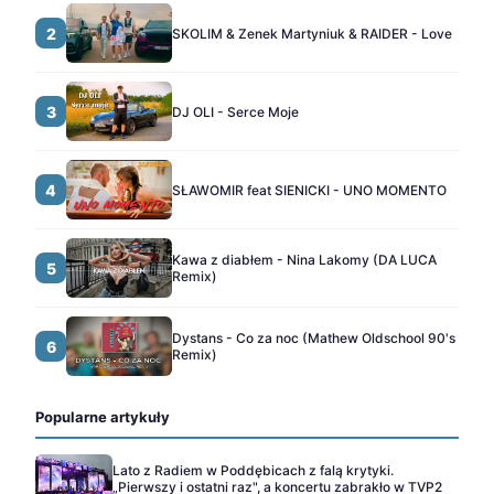
2
SKOLIM & Zenek Martyniuk & RAIDER - Love
3
DJ OLI - Serce Moje
4
SŁAWOMIR feat SIENICKI - UNO MOMENTO
Kawa z diabłem - Nina Lakomy (DA LUCA
5
Remix)
Dystans - Co za noc (Mathew Oldschool 90's
6
Remix)
Popularne artykuły
Lato z Radiem w Poddębicach z falą krytyki.
„Pierwszy i ostatni raz", a koncertu zabrakło w TVP2