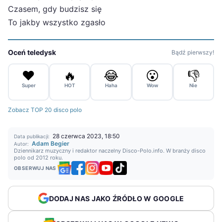
Czasem, gdy budzisz się
To jakby wszystko zgasło
Oceń teledysk
Bądź pierwszy!
❤️
🔥
😂
😮
👎
Super
HOT
Haha
Wow
Nie
Zobacz TOP 20 disco polo
28 czerwca 2023, 18:50
Data publikacji:
Adam Begier
Autor:
Dziennikarz muzyczny i redaktor naczelny Disco-Polo.info. W branży disco
polo od 2012 roku.
OBSERWUJ NAS
DODAJ NAS JAKO ŹRÓDŁO W GOOGLE