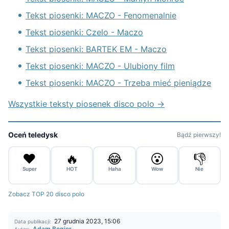
Tekst piosenki: MACZO - Fenomenalnie
Tekst piosenki: Czelo - Maczo
Tekst piosenki: BARTEK EM - Maczo
Tekst piosenki: MACZO - Ulubiony film
Tekst piosenki: MACZO - Trzeba mieć pieniądze
Wszystkie teksty piosenek disco polo →
Oceń teledysk
Bądź pierwszy!
❤️
🔥
😂
😮
👎
Super
HOT
Haha
Wow
Nie
Zobacz TOP 20 disco polo
27 grudnia 2023, 15:06
Data publikacji:
Adam Begier