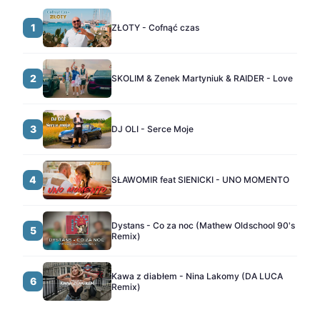
1
ZŁOTY - Cofnąć czas
2
SKOLIM & Zenek Martyniuk & RAIDER - Love
3
DJ OLI - Serce Moje
4
SŁAWOMIR feat SIENICKI - UNO MOMENTO
Dystans - Co za noc (Mathew Oldschool 90's
5
Remix)
Kawa z diabłem - Nina Lakomy (DA LUCA
6
Remix)