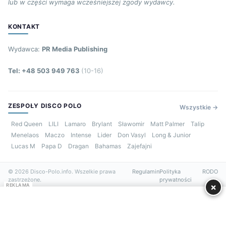
lub w części wymaga wcześniejszej zgody wydawcy.
KONTAKT
Wydawca:
PR Media Publishing
Tel: +48 503 949 763
(10-16)
ZESPOŁY DISCO POLO
Wszystkie →
Red Queen
LILI
Lamaro
Brylant
Sławomir
Matt Palmer
Talip
Menelaos
Maczo
Intense
Lider
Don Vasyl
Long & Junior
Lucas M
Papa D
Dragan
Bahamas
Zajefajni
© 2026 Disco-Polo.info. Wszelkie prawa
Regulamin
Polityka
RODO
zastrzeżone.
prywatności
×
REKLAMA