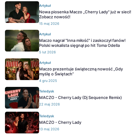
Artykuł
Nowa piosenka Maczo „Cherry Lady" już w sieci!
Zobacz nowość!
15 maj 2026
Artykuł
Maczo nagrał "Inna miłość" i zaskoczył fanów!
Polski wokalista sięgnął po hit Toma Odella
5 lut 2026
Artykuł
Maczo prezentuje świąteczną nowość „Gdy
myślę o Świętach”
4 gru 2025
Teledysk
MACZO - Cherry Lady (Dj Sequence Remix)
22 maj 2026
Teledysk
MACZO - Cherry Lady
13 maj 2026