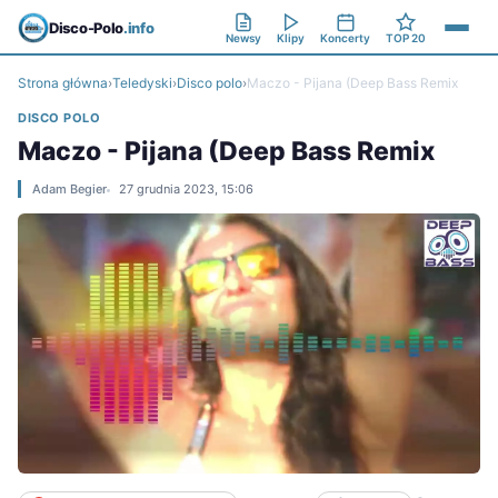
Disco-Polo
.info
Newsy
Klipy
Koncerty
TOP 20
Strona główna
›
Teledyski
›
Disco polo
›
Maczo - Pijana (Deep Bass Remix
DISCO POLO
Maczo - Pijana (Deep Bass Remix
Adam Begier
27 grudnia 2023, 15:06