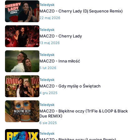
Teledysk
MACZO - Cherry Lady (Dj Sequence Remix)
22 maj 2026
Teledysk
MACZO - Cherry Lady
13 maj 2026
Teledysk
MACZO - Inna miłość
5 lut 2026
Teledysk
MACZO - Gdy myślę o Świętach
4 gru 2025
Teledysk
MACZO - Błękitne oczy (Tr!Fle & LOOP & Black
Due REMIX)
6 sie 2025
Teledysk
MACZO - Błękitne oczy (Levelon Remix)