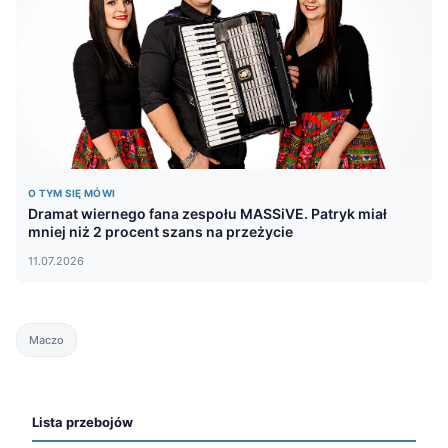
O TYM SIĘ MÓWI
Dramat wiernego fana zespołu MASSiVE. Patryk miał
mniej niż 2 procent szans na przeżycie
11.07.2026
Maczo
Lista przebojów