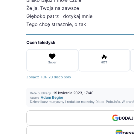
Blisko bądź i mów czule
Że ja, Twoja na zawsze
Głęboko patrz i dotykaj mnie
Tego chcę strasznie, o tak
Oceń teledysk
❤️
🔥
Super
HOT
Zobacz TOP 20 disco polo
19 kwietnia 2023, 17:40
Data publikacji:
Adam Begier
Autor:
Dziennikarz muzyczny i redaktor naczelny Disco-Polo.info. W bran
DODAJ
OBS