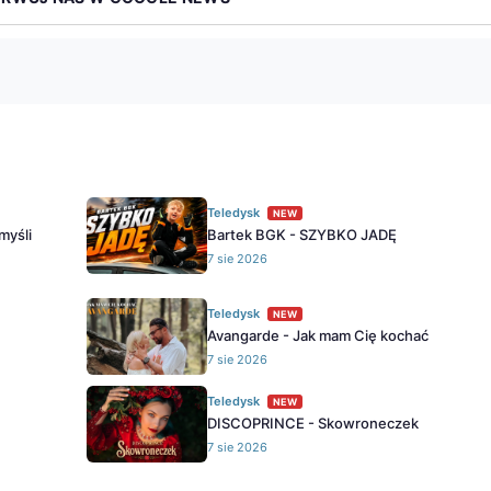
Teledysk
NEW
myśli
Bartek BGK - SZYBKO JADĘ
7 sie 2026
Teledysk
NEW
Avangarde - Jak mam Cię kochać
7 sie 2026
Teledysk
NEW
DISCOPRINCE - Skowroneczek
7 sie 2026