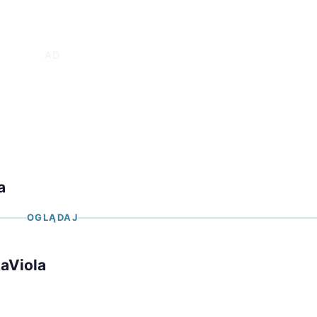
a
OGLĄDAJ
LaViola