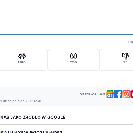
Bądź
😂
😮
👎
Haha
Wow
Nie
OBSERWUJ NAS
ży disco polo od 2012 roku.
 NAS JAKO ŹRÓDŁO W GOOGLE
ERWUJ NAS W GOOGLE NEWS