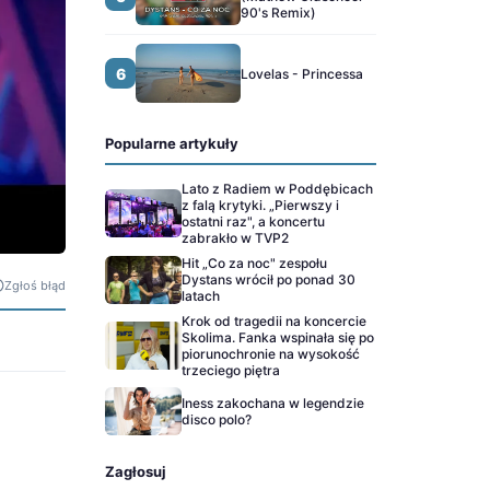
90's Remix)
6
Lovelas - Princessa
Popularne artykuły
Lato z Radiem w Poddębicach
z falą krytyki. „Pierwszy i
ostatni raz", a koncertu
zabrakło w TVP2
Hit „Co za noc" zespołu
Dystans wrócił po ponad 30
Zgłoś błąd
latach
Krok od tragedii na koncercie
Skolima. Fanka wspinała się po
piorunochronie na wysokość
trzeciego piętra
Iness zakochana w legendzie
disco polo?
Zagłosuj