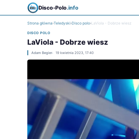
Disco-Polo
.info
Strona główna
›
Teledyski
›
Disco polo
›
LaViola - Dobrze wiesz
DISCO POLO
LaViola - Dobrze wiesz
Adam Begier
19 kwietnia 2023, 17:40