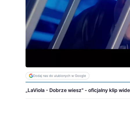
Dodaj nas do ulubionych w Google
„LaViola - Dobrze wiesz" - oficjalny klip wide