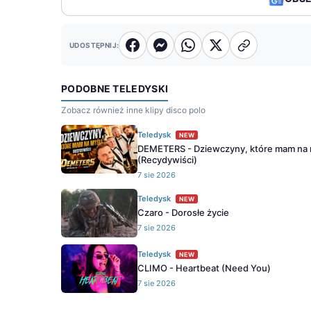
UDOSTĘPNIJ:
PODOBNE TELEDYSKI
Zobacz również inne klipy disco polo
Teledysk
NEW
DEMETERS - Dziewczyny, które mam na 
(Recydywiści)
7 sie 2026
Teledysk
NEW
Czaro - Dorosłe życie
7 sie 2026
Teledysk
NEW
CLIMO - Heartbeat (Need You)
7 sie 2026