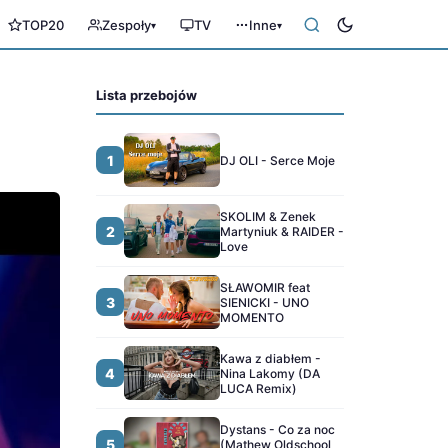
TOP20
Zespoły
TV
Inne
▾
▾
Lista przebojów
1
DJ OLI - Serce Moje
SKOLIM & Zenek
2
Martyniuk & RAIDER -
Love
SŁAWOMIR feat
3
SIENICKI - UNO
MOMENTO
Kawa z diabłem -
4
Nina Lakomy (DA
LUCA Remix)
Dystans - Co za noc
5
(Mathew Oldschool