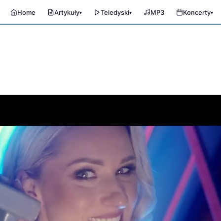
Home
Artykuły
Teledyski
MP3
Koncerty
▾
▾
▾