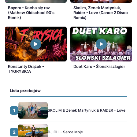
Bayera - Kocha się raz
Skolim, Zenek Martyniuk,
(Mathew Oldschool 90's
Raider - Love (Dance 2 Disco
Remix)
Remix)
Konstanty Drążek -
Duet Karo - Ślonski szlagier
TYGRYSICA
Lista przebojów
1
SKOLIM & Zenek Martyniuk & RAIDER - Love
2
DJ OLI - Serce Moje