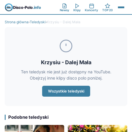
Disco-Polo
.info
Newsy
Klipy
Koncerty
TOP 20
Strona główna
›
Teledyski
›
Krzysiu - Dalej Mała
Krzysiu - Dalej Mała
Ten teledysk nie jest już dostępny na YouTube.
Obejrzyj inne klipy disco polo poniżej.
Wszystkie teledyski
Podobne teledyski