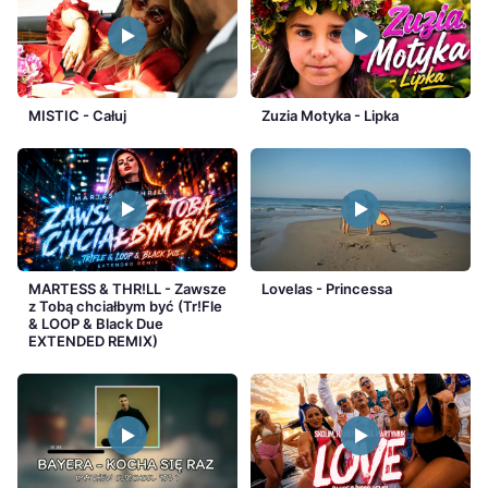
MISTIC - Całuj
Zuzia Motyka - Lipka
MARTESS & THR!LL - Zawsze
Lovelas - Princessa
z Tobą chciałbym być (Tr!Fle
& LOOP & Black Due
EXTENDED REMIX)