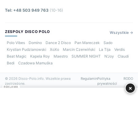
Tel: +48 503 949 763
(10-16)
ZESPOŁY DISCO POLO
Wszystkie →
Polo Vibes
Domino
Dance 2 Disco
Pan Mareczek
Sado
Krystian Pudzianowski
XoXo
Marcin Czerwiński
La Tija
Verdis
Beat Magic
Kapela Roy
Maestro
SUMMER NIGHT
N’Joy
Claudi
Bedi
Czadowa Mamuśka
© 2026 Disco-Polo.info. Wszelkie prawa
Regulamin
Polityka
RODO
zastrzeżone.
prywatności
×
REKLAMA