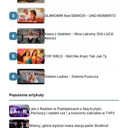
3
SŁAWOMIR feat SIENICKI - UNO MOMENTO
Kawa z diabłem - Nina Lakomy (DA LUCA
4
Remix)
5
TOP GIRLS - Nikt Nie Kręci Tak Jak Ty
6
Golden Ladies - Zielona Puszcza
Popularne artykuły
Lato z Radiem w Poddębicach z falą krytyki.
„Pierwszy i ostatni raz", a koncertu zabrakło w TVP2
Wiemy, gdzie będzie nowa stacja paliw Skolima!