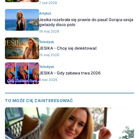
7 cze 2026
Artykuł
Jesika rozebrała się prawie do pasa! Gorąca sesja
gwiazdy disco polo
19 maj 2026
Teledysk
JESIKA - Chcę się delektować
15 maj 2026
Teledysk
JESIKA - Gdy zabawa trwa 2026
6 kwi 2026
TO MOŻE CIĘ ZAINTERESOWAĆ