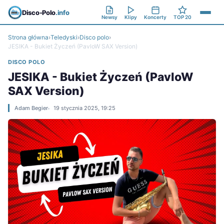
Disco-Polo
.info
Newsy
Klipy
Koncerty
TOP 20
Strona główna
›
Teledyski
›
Disco polo
›
JESIKA - Bukiet Życzeń (PavloW SAX Version)
DISCO POLO
JESIKA - Bukiet Życzeń (PavloW
SAX Version)
Adam Begier
19 stycznia 2025, 19:25