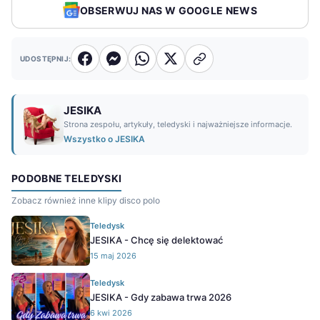
OBSERWUJ NAS W GOOGLE NEWS
UDOSTĘPNIJ:
JESIKA
Strona zespołu, artykuły, teledyski i najważniejsze informacje.
Wszystko o JESIKA
PODOBNE TELEDYSKI
Zobacz również inne klipy disco polo
Teledysk
JESIKA - Chcę się delektować
15 maj 2026
Teledysk
JESIKA - Gdy zabawa trwa 2026
6 kwi 2026