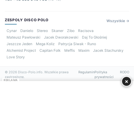
ZESPOŁY DISCO POLO
Wszystkie →
Cynar
Danielo
Stereo
Skaner
Zibo
Racisova
Mateusz Pawłowski
Jacek Dworakowski
Daj To Głośniej
Jeszcze Jeden
Mega Koliz
Patrycja Siwak - Runo
Alchemist Project
Capitan Folk
Meffis
Maxim
Jacek Stachursky
Love Story
© 2026 Disco-Polo.info. Wszelkie prawa
Regulamin
Polityka
RODO
zastrzeżone.
prywatności
×
REKLAMA