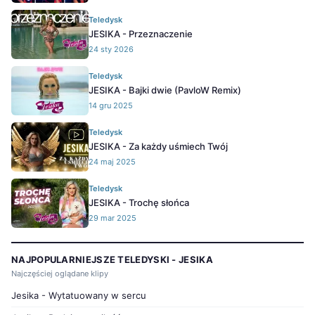
Teledysk
JESIKA - Przeznaczenie
24 sty 2026
Teledysk
JESIKA - Bajki dwie (PavloW Remix)
14 gru 2025
Teledysk
JESIKA - Za każdy uśmiech Twój
24 maj 2025
Teledysk
JESIKA - Trochę słońca
29 mar 2025
NAJPOPULARNIEJSZE TELEDYSKI - JESIKA
Najczęściej oglądane klipy
Jesika - Wytatuowany w sercu