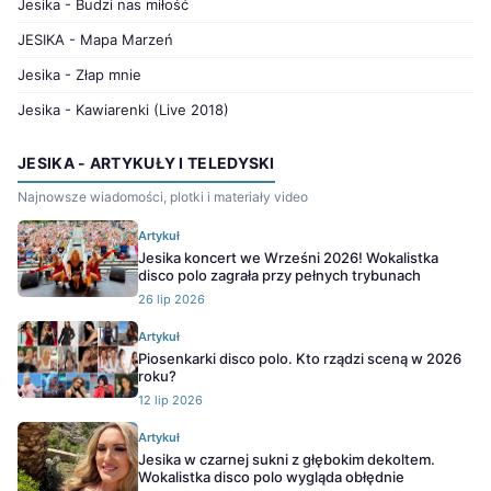
Jesika - Budzi nas miłość
JESIKA - Mapa Marzeń
Jesika - Złap mnie
Jesika - Kawiarenki (Live 2018)
JESIKA - ARTYKUŁY I TELEDYSKI
Najnowsze wiadomości, plotki i materiały video
Artykuł
Jesika koncert we Wrześni 2026! Wokalistka
disco polo zagrała przy pełnych trybunach
26 lip 2026
Artykuł
Piosenkarki disco polo. Kto rządzi sceną w 2026
roku?
12 lip 2026
Artykuł
Jesika w czarnej sukni z głębokim dekoltem.
Wokalistka disco polo wygląda obłędnie