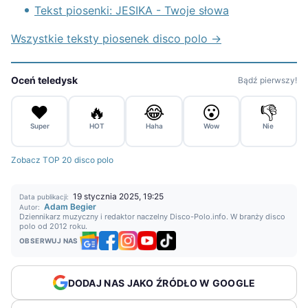
Tekst piosenki: JESIKA - Twoje słowa
Wszystkie teksty piosenek disco polo →
Oceń teledysk
Bądź pierwszy!
❤️
🔥
😂
😮
👎
Super
HOT
Haha
Wow
Nie
Zobacz TOP 20 disco polo
19 stycznia 2025, 19:25
Data publikacji:
Adam Begier
Autor:
Dziennikarz muzyczny i redaktor naczelny Disco-Polo.info. W branży disco
polo od 2012 roku.
OBSERWUJ NAS
DODAJ NAS JAKO ŹRÓDŁO W GOOGLE