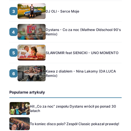
3
DJ OLI - Serce Moje
Dystans - Co za noc (Mathew Oldschool 90's
4
Remix)
5
SŁAWOMIR feat SIENICKI - UNO MOMENTO
Kawa z diabłem - Nina Lakomy (DA LUCA
6
Remix)
Popularne artykuły
Hit „Co za noc" zespołu Dystans wrócił po ponad 30
latach
To koniec disco polo? Zespół Classic pokazał prawdę!