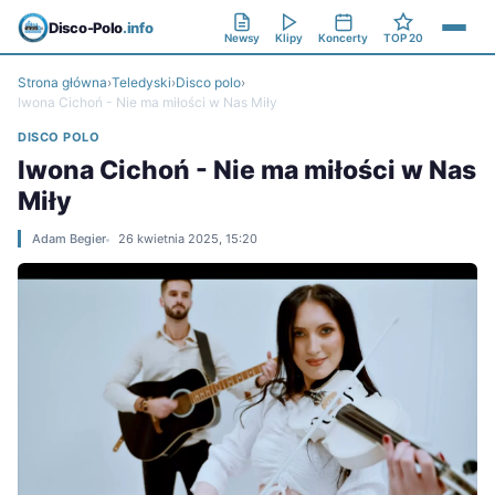
Disco-Polo
.info
Newsy
Klipy
Koncerty
TOP 20
Strona główna
›
Teledyski
›
Disco polo
›
Iwona Cichoń - Nie ma miłości w Nas Miły
DISCO POLO
Iwona Cichoń - Nie ma miłości w Nas
Miły
Adam Begier
26 kwietnia 2025, 15:20