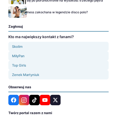
się po piorunochronie na wysokość trzeciego piętra
Iness zakochana w legendzie disco polo?
Zagłosuj
Kto ma największy kontakt z fanami?
Skolim
MiłyPan
Top Girls
Zenek Martyniuk
Obserwuj nas
Twórz portal razem z nami