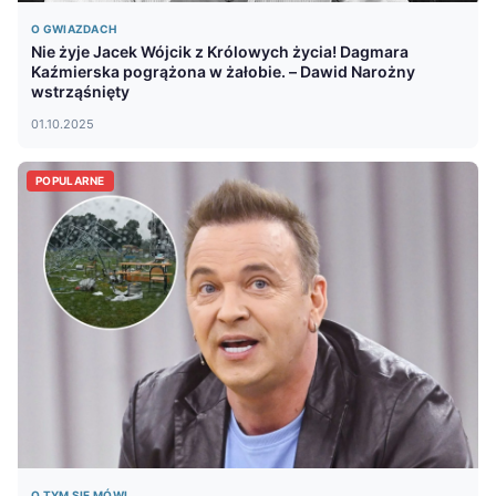
O GWIAZDACH
Nie żyje Jacek Wójcik z Królowych życia! Dagmara
Kaźmierska pogrążona w żałobie. – Dawid Narożny
wstrząśnięty
01.10.2025
POPULARNE
O TYM SIĘ MÓWI