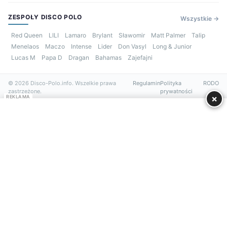
ZESPOŁY DISCO POLO
Wszystkie →
Red Queen
LILI
Lamaro
Brylant
Sławomir
Matt Palmer
Talip
Menelaos
Maczo
Intense
Lider
Don Vasyl
Long & Junior
Lucas M
Papa D
Dragan
Bahamas
Zajefajni
© 2026 Disco-Polo.info. Wszelkie prawa
Regulamin
Polityka
RODO
zastrzeżone.
prywatności
×
REKLAMA