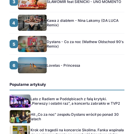
3
SŁAWOMIR feat SIENICKI - UNO MOMENTO
Kawa z diabłem - Nina Lakomy (DA LUCA
4
Remix)
Dystans - Co za noc (Mathew Oldschool 90's
5
Remix)
6
Lovelas - Princessa
Popularne artykuły
Lato z Radiem w Poddębicach z falą krytyki.
„Pierwszy i ostatni raz", a koncertu zabrakło w TVP2
Hit „Co za noc" zespołu Dystans wrócił po ponad 30
latach
Krok od tragedii na koncercie Skolima. Fanka wspinała