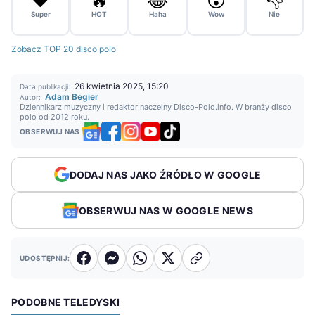
❤️
🔥
😂
😮
👎
Super
HOT
Haha
Wow
Nie
Zobacz TOP 20 disco polo
26 kwietnia 2025, 15:20
Data publikacji:
Adam Begier
Autor:
Dziennikarz muzyczny i redaktor naczelny Disco-Polo.info. W branży disco
polo od 2012 roku.
OBSERWUJ NAS
DODAJ NAS JAKO ŹRÓDŁO W GOOGLE
OBSERWUJ NAS W GOOGLE NEWS
UDOSTĘPNIJ:
PODOBNE TELEDYSKI