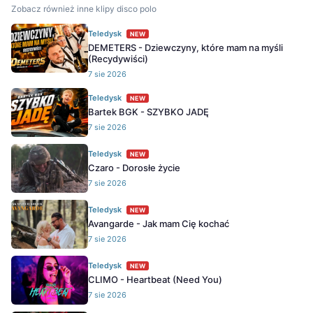
Zobacz również inne klipy disco polo
Teledysk
NEW
DEMETERS - Dziewczyny, które mam na myśli
(Recydywiści)
7 sie 2026
Teledysk
NEW
Bartek BGK - SZYBKO JADĘ
7 sie 2026
Teledysk
NEW
Czaro - Dorosłe życie
7 sie 2026
Teledysk
NEW
Avangarde - Jak mam Cię kochać
7 sie 2026
Teledysk
NEW
CLIMO - Heartbeat (Need You)
7 sie 2026