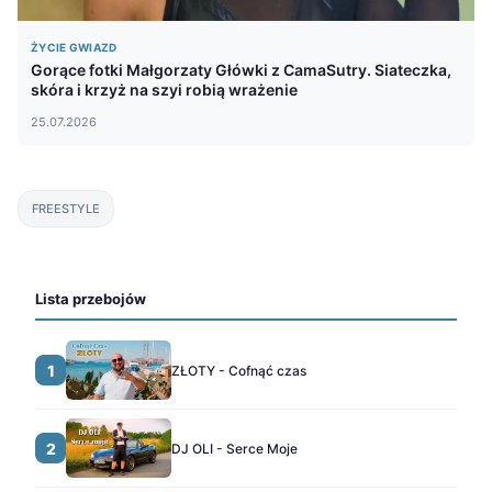
ŻYCIE GWIAZD
Gorące fotki Małgorzaty Główki z CamaSutry. Siateczka,
skóra i krzyż na szyi robią wrażenie
25.07.2026
FREESTYLE
Lista przebojów
1
ZŁOTY - Cofnąć czas
2
DJ OLI - Serce Moje