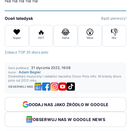
Na na na na na
Oceń teledysk
Bądź pierwszy!
❤️
🔥
😂
😮
👎
Super
HOT
Haha
Wow
Nie
Zobacz TOP 20 disco polo
31 stycznia 2023, 16:08
Data publikacji:
Adam Begier
Autor:
Dziennikarz muzyczny i redaktor naczelny Disco-Polo.info. W branży disco
polo od 2012 roku.
OBSERWUJ NAS
DODAJ NAS JAKO ŹRÓDŁO W GOOGLE
OBSERWUJ NAS W GOOGLE NEWS