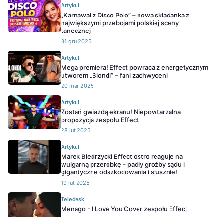
Artykuł
„Karnawał z Disco Polo” – nowa składanka z
największymi przebojami polskiej sceny
tanecznej
31 gru 2025
Artykuł
Mega premiera! Effect powraca z energetycznym
utworem „Blondi” – fani zachwyceni
20 mar 2025
Artykuł
Zostań gwiazdą ekranu! Niepowtarzalna
propozycja zespołu Effect
28 lut 2025
Artykuł
Marek Biedrzycki Effect ostro reaguje na
wulgarną przeróbkę – padły groźby sądu i
gigantyczne odszkodowania i słusznie!
19 lut 2025
Teledysk
Menago - I Love You Cover zespołu Effect