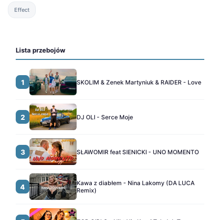
Effect
Lista przebojów
1
SKOLIM & Zenek Martyniuk & RAIDER - Love
2
DJ OLI - Serce Moje
3
SŁAWOMIR feat SIENICKI - UNO MOMENTO
Kawa z diabłem - Nina Lakomy (DA LUCA
4
Remix)