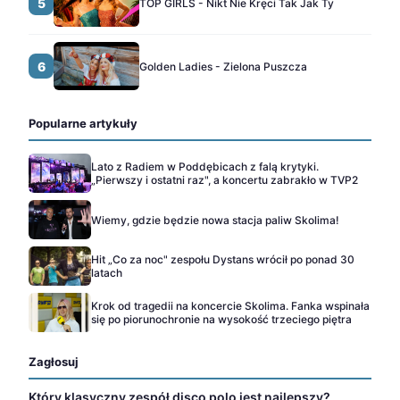
5
TOP GIRLS - Nikt Nie Kręci Tak Jak Ty
6
Golden Ladies - Zielona Puszcza
Popularne artykuły
Lato z Radiem w Poddębicach z falą krytyki.
„Pierwszy i ostatni raz", a koncertu zabrakło w TVP2
Wiemy, gdzie będzie nowa stacja paliw Skolima!
Hit „Co za noc" zespołu Dystans wrócił po ponad 30
latach
Krok od tragedii na koncercie Skolima. Fanka wspinała
się po piorunochronie na wysokość trzeciego piętra
Zagłosuj
Który klasyczny zespół disco polo jest najlepszy?