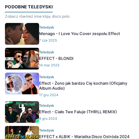
PODOBNE TELEDYSKI
Zobacz również inne klipy disco polo
Teledysk
Menago - I Love You Cover zespołu Effect
7 cze 2025
Teledysk
EFFECT - BLONDI
14 mar 2025
Teledysk
Effect - Żono jak bardzo Cię kocham (Oficjalny
Album Audio)
17 gru 2024
Teledysk
Effect - Ciało Twe Faluje (THR!LL REMIX)
4 gru 2024
Teledysk
EFFECT x ALBIK - Wariatka Disco Ostróda 2024