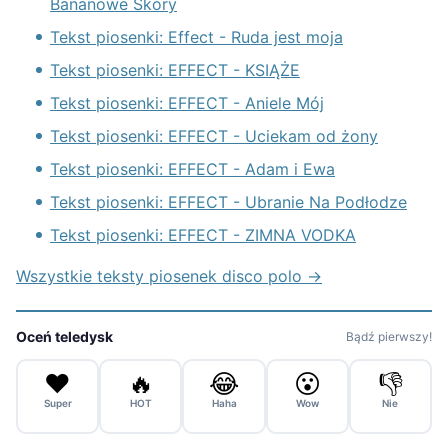
Bananowe Skóry
Tekst piosenki: Effect - Ruda jest moja
Tekst piosenki: EFFECT - KSIĄŻE
Tekst piosenki: EFFECT - Aniele Mój
Tekst piosenki: EFFECT - Uciekam od żony
Tekst piosenki: EFFECT - Adam i Ewa
Tekst piosenki: EFFECT - Ubranie Na Podłodze
Tekst piosenki: EFFECT - ZIMNA VODKA
Wszystkie teksty piosenek disco polo →
Oceń teledysk
Bądź pierwszy!
❤️
🔥
😂
😮
👎
Super
HOT
Haha
Wow
Nie