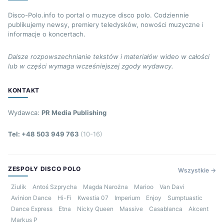
Disco-Polo.info to portal o muzyce disco polo. Codziennie
publikujemy newsy, premiery teledysków, nowości muzyczne i
informacje o koncertach.
Dalsze rozpowszechnianie tekstów i materiałów wideo w całości
lub w części wymaga wcześniejszej zgody wydawcy.
KONTAKT
Wydawca:
PR Media Publishing
Tel: +48 503 949 763
(10-16)
ZESPOŁY DISCO POLO
Wszystkie →
Ziulik
Antoś Szprycha
Magda Narożna
Marioo
Van Davi
Avinion Dance
Hi-Fi
Kwestia 07
Imperium
Enjoy
Sumptuastic
Dance Express
Etna
Nicky Queen
Massive
Casablanca
Akcent
Markus P