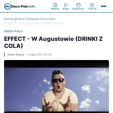
Disco-Polo
.info
Newsy
Klipy
Koncerty
TOP 20
Strona główna
›
Teledyski
›
Disco polo
›
EFFECT - W Augustowie (DRINKI Z COLA)
DISCO POLO
EFFECT - W Augustowie (DRINKI Z
COLA)
Adam Begier
7 maja 2017, 22:53