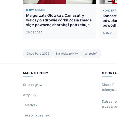
O GWIAZDACH
KONCERT
Małgorzata Główka z Camasutry
Koncert
walczy o zdrowie córki! Zosia zmaga
odwołan
się z poważną chorobą i potrzebuje
powód!
pomocy
26.08.2025
17.07.202
Disco Polo 2022
Największe Hity
Wrzesień
MAPA STRONY
O PORTA
Strona główna
Disco-Po
teledysk
Artykuły
Dalsze r
Teledyski
wcześnie
Teksty piosenek