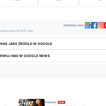
OBSERWUJ NAS
ży disco polo od 2012 roku.
 NAS JAKO ŹRÓDŁO W GOOGLE
ERWUJ NAS W GOOGLE NEWS
Teledysk
NEW