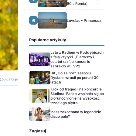
90's Remix)
6
Lovelas - Princessa
Popularne artykuły
Lato z Radiem w Poddębicach
z falą krytyki. „Pierwszy i
ostatni raz", a koncertu
zabrakło w TVP2
Hit „Co za noc" zespołu
Dystans wrócił po ponad 30
Zgłoś błąd
latach
Krok od tragedii na koncercie
Skolima. Fanka wspinała się po
piorunochronie na wysokość
trzeciego piętra
Iness zakochana w legendzie
disco polo?
Zagłosuj