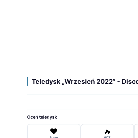
Teledysk „Wrzesień 2022” - Disco
Oceń teledysk
❤️
🔥
Super
HOT