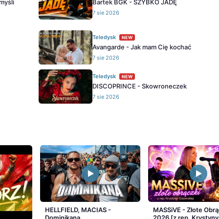
myśli
Bartek BGK - SZYBKO JADĘ
7 sie 2026
Teledysk
NEW
Avangarde - Jak mam Cię kochać
7 sie 2026
Teledysk
NEW
DISCOPRINCE - Skowroneczek
7 sie 2026
HELLFIELD, MACIAS -
MASSiVE - Złote Obrą
Dominikana
2026 [z rep. Krystyny