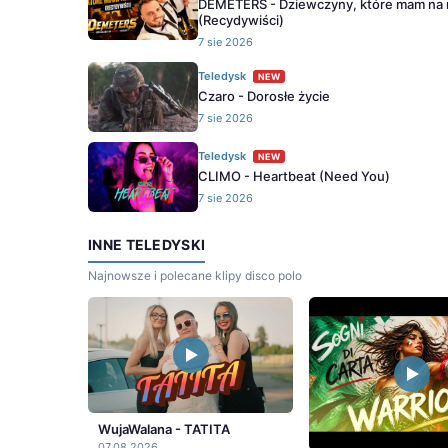
DEMETERS - Dziewczyny, które mam na 
(Recydywiści)
7 sie 2026
Teledysk
NEW
Czaro - Dorosłe życie
7 sie 2026
Teledysk
NEW
CLIMO - Heartbeat (Need You)
7 sie 2026
INNE TELEDYSKI
Najnowsze i polecane klipy disco polo
WujaWalana - TATITA
07.08.2026