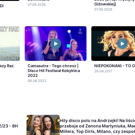
Giżowskiej]
07.08.2026
DI
07.08.2026
szy Raz
Camasutra - Tego chcesz |
NIEPOKONANI - TO 
Disco Hit Festiwal Kobylnica
26.04.2017
2022
06.08.2022
Hity disco polo na Andrzejki! Na liści
/23 - 8H
przeboje od Zenona Martyniuka, Ma
Millera, Top Girls, Milano, czy zespo