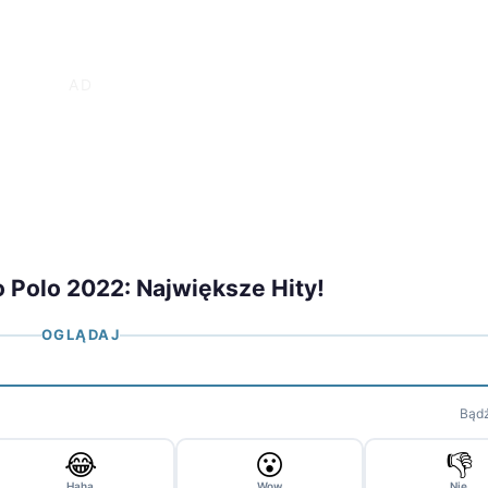
 Polo 2022: Największe Hity!
OGLĄDAJ
Bądź
😂
😮
👎
Haha
Wow
Nie