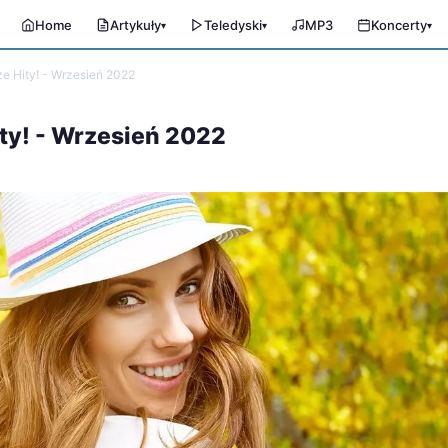
Home
Artykuły
Teledyski
MP3
Koncerty
▾
▾
▾
e Hity! - Wrzesień 2022
ty! - Wrzesień 2022