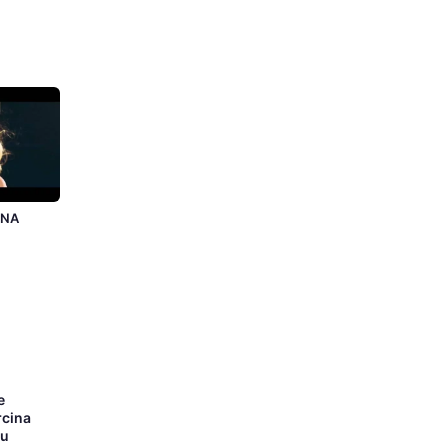
ONA
e
rcina
łu