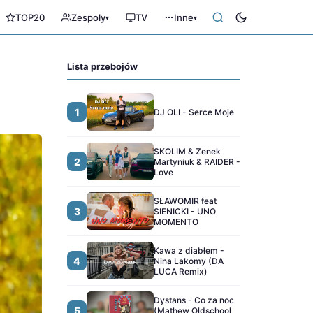
TOP20
Zespoły
TV
Inne
▾
▾
Lista przebojów
1
DJ OLI - Serce Moje
SKOLIM & Zenek
2
Martyniuk & RAIDER -
Love
SŁAWOMIR feat
3
SIENICKI - UNO
MOMENTO
Kawa z diabłem -
4
Nina Lakomy (DA
LUCA Remix)
Dystans - Co za noc
5
(Mathew Oldschool