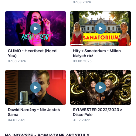
07.08.2026
CLIMO - Heartbeat (Need
Hity z Sanatorium - Milion
You)
białych róż
07.08.2026
03.08.2025
Dawid Narożny - Nie Jesteś
SYLWESTER 2022/2023 z
Sama
Disco Polo
04.01.2021
31.12.2022
NAJNOWSZE - POWIĄZANE ARTYKUŁY