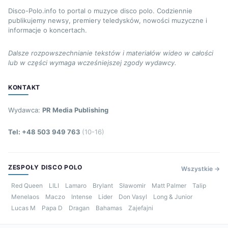
Disco-Polo.info to portal o muzyce disco polo. Codziennie
publikujemy newsy, premiery teledysków, nowości muzyczne i
informacje o koncertach.
Dalsze rozpowszechnianie tekstów i materiałów wideo w całości
lub w części wymaga wcześniejszej zgody wydawcy.
KONTAKT
Wydawca:
PR Media Publishing
Tel: +48 503 949 763
(10-16)
ZESPOŁY DISCO POLO
Wszystkie →
Red Queen
LILI
Lamaro
Brylant
Sławomir
Matt Palmer
Talip
Menelaos
Maczo
Intense
Lider
Don Vasyl
Long & Junior
Lucas M
Papa D
Dragan
Bahamas
Zajefajni