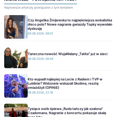
Najnowsze artykuły powiązane z tym tematem
Czy Angelika Żmijewska to najpiękniejsza wokalistka
disco polo? Nowe nagranie gwiazdy Topky wywołało
dyskusję
09.08.2026, 08:01
Taneczna nowość WujaWalany „Tatita" już w sieci
09.08.2026, 06:45
Kto wypadł najlepiej na Lecie z Radiem i TVP w
Lublinie? Widzowie wskazali Skolima, resztę
zmiażdżyli (OPINIE)
08.08.2026, 22:18
Tysiące osób śpiewa „Ruda tańczy jak szalona"
Czadomana. Nagranie z koncertu pokazuje skalę