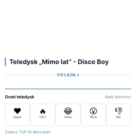
Teledysk „Mimo lat” - Disco Boy
OGLĄDAJ
Oceń teledysk
Bądź pierwszy!
❤️
🔥
😂
😮
👎
Super
HOT
Haha
Wow
Nie
Zobacz TOP 20 disco polo