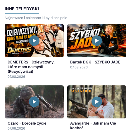
INNE TELEDYSKI
Najnowsze i polecane klipy disco polo
DEMETERS - Dziewczyny,
Bartek BGK - SZYBKO JADĘ
które mam na myśli
07.08.2026
(Recydywiści)
07.08.2026
Czaro - Dorosłe życie
Avangarde - Jak mam Cię
kochać
07.08.2026