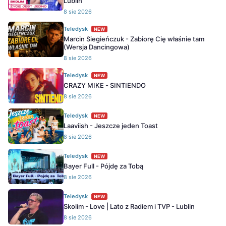
Lublin
8 sie 2026
Teledysk
NEW
Marcin Siegieńczuk - Zabiorę Cię właśnie tam
(Wersja Dancingowa)
8 sie 2026
Teledysk
NEW
CRAZY MIKE - SINTIENDO
8 sie 2026
Teledysk
NEW
Laaviish - Jeszcze jeden Toast
8 sie 2026
Teledysk
NEW
Bayer Full - Pójdę za Tobą
8 sie 2026
Teledysk
NEW
Skolim - Love | Lato z Radiem i TVP - Lublin
8 sie 2026