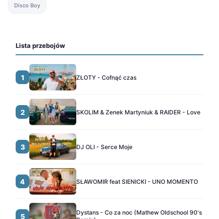
Disco Boy
Lista przebojów
1
ZŁOTY - Cofnąć czas
2
SKOLIM & Zenek Martyniuk & RAIDER - Love
3
DJ OLI - Serce Moje
4
SŁAWOMIR feat SIENICKI - UNO MOMENTO
Dystans - Co za noc (Mathew Oldschool 90's
5