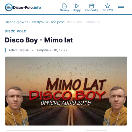
Disco-Polo
.info
Newsy
Klipy
Koncerty
TOP 20
Strona główna
›
Teledyski
›
Disco polo
›
Disco Boy - Mimo lat
DISCO POLO
Disco Boy - Mimo lat
Adam Begier
20 sierpnia 2018, 12:22