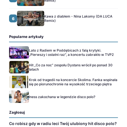
Remix)
Kawa z diabłem - Nina Lakomy (DA LUCA
6
Remix)
Popularne artykuły
Lato z Radiem w Poddębicach z falą krytyki.
„Pierwszy i ostatni raz", a koncertu zabrakło w TVP2
Hit „Co za noc" zespołu Dystans wrócił po ponad 30
latach
Krok od tragedii na koncercie Skolima. Fanka wspinała
się po piorunochronie na wysokość trzeciego piętra
Iness zakochana w legendzie disco polo?
Zagłosuj
Co robisz gdy w radiu leci Twój ulubiony hit disco polo?