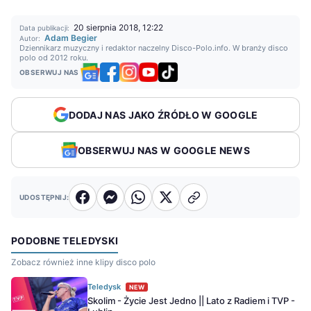
20 sierpnia 2018, 12:22
Data publikacji:
Adam Begier
Autor:
Dziennikarz muzyczny i redaktor naczelny Disco-Polo.info. W branży disco
polo od 2012 roku.
OBSERWUJ NAS
DODAJ NAS JAKO ŹRÓDŁO W GOOGLE
OBSERWUJ NAS W GOOGLE NEWS
UDOSTĘPNIJ:
PODOBNE TELEDYSKI
Zobacz również inne klipy disco polo
Teledysk
NEW
Skolim - Życie Jest Jedno || Lato z Radiem i TVP -