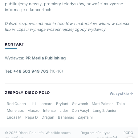
publikujemy newsy, premiery teledysków, nowości muzyczne i
informacje o koncertach.
Dalsze rozpowszechnianie tekstów i materiałów wideo w całości
lub w części wymaga wcześniejszej zgody wydawcy.
KONTAKT
Wydawca:
PR Media Publishing
Tel: +48 503 949 763
(10-16)
ZESPOŁY DISCO POLO
Wszystkie →
Red Queen
LILI
Lamaro
Brylant
Sławomir
Matt Palmer
Talip
Menelaos
Maczo
Intense
Lider
Don Vasyl
Long & Junior
Lucas M
Papa D
Dragan
Bahamas
Zajefajni
© 2026 Disco-Polo.info. Wszelkie prawa
Regulamin
Polityka
RODO
zastrzeżone.
prywatności