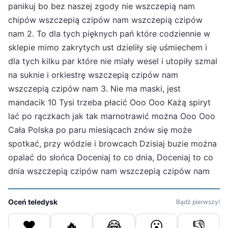
panikuj bo bez naszej zgody nie wszczepią nam
chipów wszczepią czipów nam wszczepią czipów
nam 2. To dla tych pięknych pań które codziennie w
sklepie mimo zakrytych ust dzieliły się uśmiechem i
dla tych kilku par które nie miały wesel i utopiły szmal
na suknie i orkiestrę wszczepią czipów nam
wszczepią czipów nam 3. Nie ma maski, jest
mandacik 10 Tysi trzeba płacić Ooo Ooo Każą spiryt
lać po rączkach jak tak marnotrawić można Ooo Ooo
Cała Polska po paru miesiącach znów się może
spotkać, przy wódzie i browcach Dzisiaj buzie można
opalać do słońca Doceniaj to co dnia, Doceniaj to co
dnia wszczepią czipów nam wszczepią czipów nam
Oceń teledysk
Bądź pierwszy!
❤️
🔥
😂
😮
👎