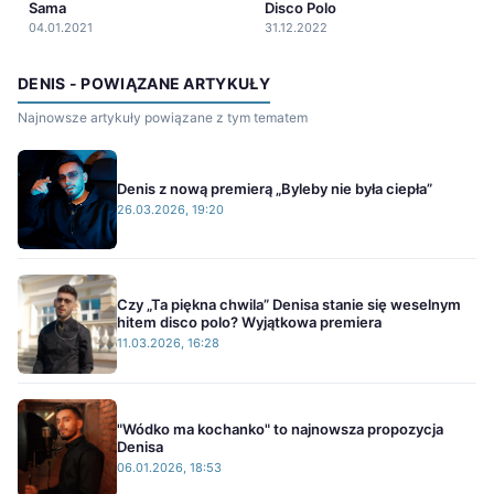
Sama
Disco Polo
04.01.2021
31.12.2022
DENIS - POWIĄZANE ARTYKUŁY
Najnowsze artykuły powiązane z tym tematem
Denis z nową premierą „Byleby nie była ciepła”
26.03.2026, 19:20
Czy „Ta piękna chwila” Denisa stanie się weselnym
hitem disco polo? Wyjątkowa premiera
11.03.2026, 16:28
"Wódko ma kochanko" to najnowsza propozycja
Denisa
06.01.2026, 18:53