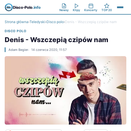
Disco-Polo
.info
Newsy
Klipy
Koncerty
TOP 20
Strona główna
›
Teledyski
›
Disco polo
›
Denis - Wszczepią czipów nam
DISCO POLO
Denis - Wszczepią czipów nam
Adam Begier
14 czerwca 2020, 11:57