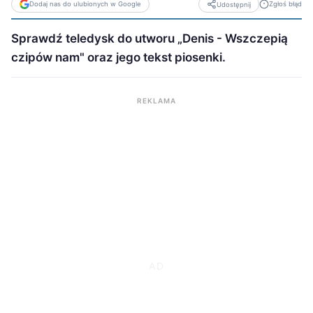
Dodaj nas do ulubionych w Google
Zgłoś błąd
Udostępnij
Sprawdź teledysk do utworu „Denis - Wszczepią
czipów nam" oraz jego tekst piosenki.
REKLAMA