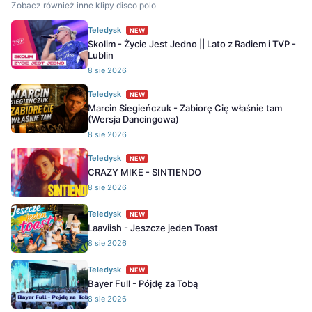
Zobacz również inne klipy disco polo
Teledysk
NEW
Skolim - Życie Jest Jedno || Lato z Radiem i TVP -
Lublin
8 sie 2026
Teledysk
NEW
Marcin Siegieńczuk - Zabiorę Cię właśnie tam
(Wersja Dancingowa)
8 sie 2026
Teledysk
NEW
CRAZY MIKE - SINTIENDO
8 sie 2026
Teledysk
NEW
Laaviish - Jeszcze jeden Toast
8 sie 2026
Teledysk
NEW
Bayer Full - Pójdę za Tobą
8 sie 2026