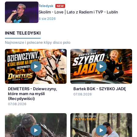
Teledysk
NEW
Skolim - Love | Lato z Radiem i TVP - Lublin
8 sie 2026
INNE TELEDYSKI
Najnowsze i polecane klipy disco polo
DEMETERS - Dziewczyny,
Bartek BGK - SZYBKO JADĘ
które mam na myśli
07.08.2026
(Recydywiści)
07.08.2026