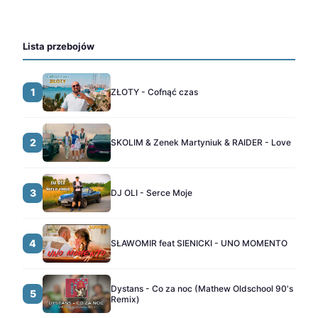
Lista przebojów
1
ZŁOTY - Cofnąć czas
2
SKOLIM & Zenek Martyniuk & RAIDER - Love
3
DJ OLI - Serce Moje
4
SŁAWOMIR feat SIENICKI - UNO MOMENTO
Dystans - Co za noc (Mathew Oldschool 90's
5
Remix)