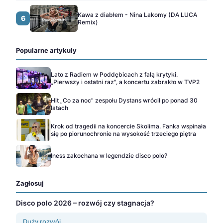
Kawa z diabłem - Nina Lakomy (DA LUCA
6
Remix)
Popularne artykuły
Lato z Radiem w Poddębicach z falą krytyki.
„Pierwszy i ostatni raz", a koncertu zabrakło w TVP2
Hit „Co za noc" zespołu Dystans wrócił po ponad 30
latach
Krok od tragedii na koncercie Skolima. Fanka wspinała
się po piorunochronie na wysokość trzeciego piętra
Iness zakochana w legendzie disco polo?
Zagłosuj
Disco polo 2026 – rozwój czy stagnacja?
Duży rozwój