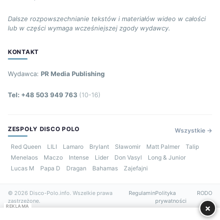
Dalsze rozpowszechnianie tekstów i materiałów wideo w całości
lub w części wymaga wcześniejszej zgody wydawcy.
KONTAKT
Wydawca:
PR Media Publishing
Tel: +48 503 949 763
(10-16)
ZESPOŁY DISCO POLO
Wszystkie →
Red Queen
LILI
Lamaro
Brylant
Sławomir
Matt Palmer
Talip
Menelaos
Maczo
Intense
Lider
Don Vasyl
Long & Junior
Lucas M
Papa D
Dragan
Bahamas
Zajefajni
© 2026 Disco-Polo.info. Wszelkie prawa
Regulamin
Polityka
RODO
zastrzeżone.
prywatności
×
REKLAMA