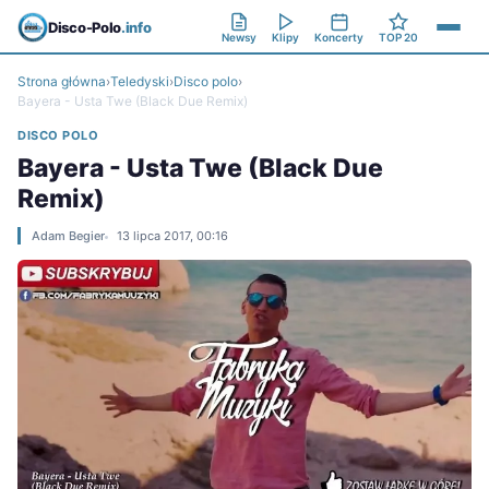
Disco-Polo
.info
Newsy
Klipy
Koncerty
TOP 20
Strona główna
›
Teledyski
›
Disco polo
›
Bayera - Usta Twe (Black Due Remix)
DISCO POLO
Bayera - Usta Twe (Black Due
Remix)
Adam Begier
13 lipca 2017, 00:16