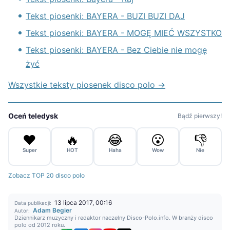
Tekst piosenki: BAYERA - BUZI BUZI DAJ
Tekst piosenki: BAYERA - MOGĘ MIEĆ WSZYSTKO
Tekst piosenki: BAYERA - Bez Ciebie nie mogę
żyć
Wszystkie teksty piosenek disco polo →
Oceń teledysk
Bądź pierwszy!
❤️
🔥
😂
😮
👎
Super
HOT
Haha
Wow
Nie
Zobacz TOP 20 disco polo
13 lipca 2017, 00:16
Data publikacji:
Adam Begier
Autor:
Dziennikarz muzyczny i redaktor naczelny Disco-Polo.info. W branży disco
polo od 2012 roku.