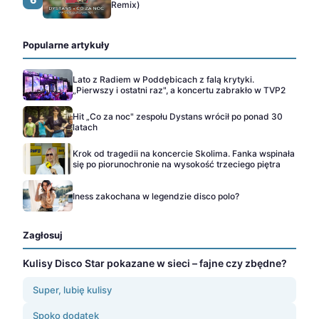
Remix)
Popularne artykuły
Lato z Radiem w Poddębicach z falą krytyki.
„Pierwszy i ostatni raz", a koncertu zabrakło w TVP2
Hit „Co za noc" zespołu Dystans wrócił po ponad 30
latach
Krok od tragedii na koncercie Skolima. Fanka wspinała
się po piorunochronie na wysokość trzeciego piętra
Iness zakochana w legendzie disco polo?
Zagłosuj
Kulisy Disco Star pokazane w sieci – fajne czy zbędne?
Super, lubię kulisy
Spoko dodatek