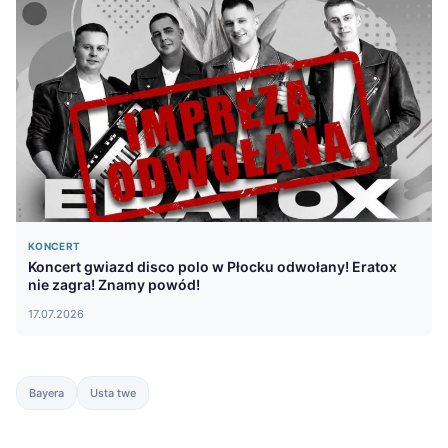
KONCERT
Koncert gwiazd disco polo w Płocku odwołany! Eratox
nie zagra! Znamy powód!
17.07.2026
Bayera
Usta twe