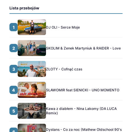
Lista przebojów
1
DJ OLI - Serce Moje
2
SKOLIM & Zenek Martyniuk & RAIDER - Love
3
ZŁOTY - Cofnąć czas
4
SŁAWOMIR feat SIENICKI - UNO MOMENTO
Kawa z diabłem - Nina Lakomy (DA LUCA
5
Remix)
Dystans - Co za noc (Mathew Oldschool 90's
6