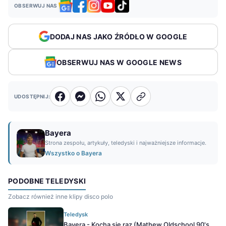
OBSERWUJ NAS
DODAJ NAS JAKO ŹRÓDŁO W GOOGLE
OBSERWUJ NAS W GOOGLE NEWS
UDOSTĘPNIJ:
Bayera
Strona zespołu, artykuły, teledyski i najważniejsze informacje.
Wszystko o Bayera
PODOBNE TELEDYSKI
Zobacz również inne klipy disco polo
Teledysk
Bayera - Kocha się raz (Mathew Oldschool 90's