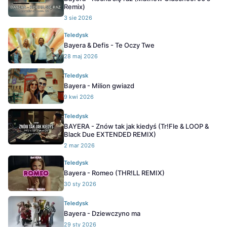
Remix)
3 sie 2026
Teledysk
Bayera & Defis - Te Oczy Twe
28 maj 2026
Teledysk
Bayera - Milion gwiazd
9 kwi 2026
Teledysk
BAYERA - Znów tak jak kiedyś (Tr!Fle & LOOP &
Black Due EXTENDED REMIX)
2 mar 2026
Teledysk
Bayera - Romeo (THR!LL REMIX)
30 sty 2026
Teledysk
Bayera - Dziewczyno ma
29 sty 2026