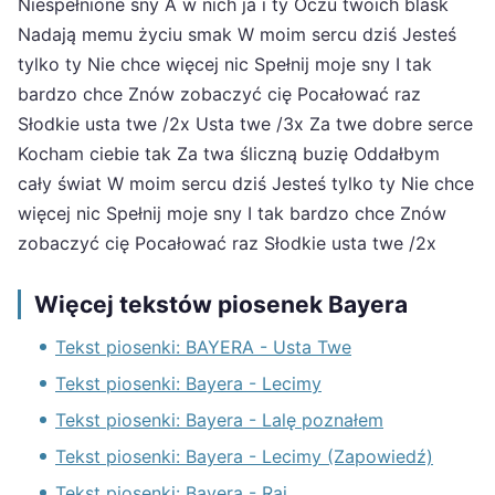
Niespełnione sny A w nich ja i ty Oczu twoich blask
Nadają memu życiu smak W moim sercu dziś Jesteś
tylko ty Nie chce więcej nic Spełnij moje sny I tak
bardzo chce Znów zobaczyć cię Pocałować raz
Słodkie usta twe /2x Usta twe /3x Za twe dobre serce
Kocham ciebie tak Za twa śliczną buzię Oddałbym
cały świat W moim sercu dziś Jesteś tylko ty Nie chce
więcej nic Spełnij moje sny I tak bardzo chce Znów
zobaczyć cię Pocałować raz Słodkie usta twe /2x
Więcej tekstów piosenek Bayera
Tekst piosenki: BAYERA - Usta Twe
Tekst piosenki: Bayera - Lecimy
Tekst piosenki: Bayera - Lalę poznałem
Tekst piosenki: Bayera - Lecimy (Zapowiedź)
Tekst piosenki: Bayera - Raj