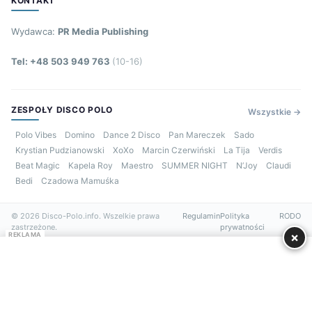
KONTAKT
Wydawca:
PR Media Publishing
Tel: +48 503 949 763
(10-16)
ZESPOŁY DISCO POLO
Wszystkie →
Polo Vibes
Domino
Dance 2 Disco
Pan Mareczek
Sado
Krystian Pudzianowski
XoXo
Marcin Czerwiński
La Tija
Verdis
Beat Magic
Kapela Roy
Maestro
SUMMER NIGHT
N’Joy
Claudi
Bedi
Czadowa Mamuśka
© 2026 Disco-Polo.info. Wszelkie prawa
Regulamin
Polityka
RODO
zastrzeżone.
prywatności
×
REKLAMA