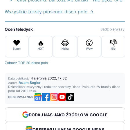
Wszystkie teksty piosenek disco polo →
Oceń teledysk
Bądź pierwszy!
❤️
🔥
😂
😮
👎
Super
HOT
Haha
Wow
Nie
Zobacz TOP 20 disco polo
4 sierpnia 2022, 17:32
Data publikacji:
Adam Begier
Autor:
Dziennikarz muzyczny i redaktor naczelny Disco-Polo.info. W branży disco
polo od 2012 roku.
OBSERWUJ NAS
DODAJ NAS JAKO ŹRÓDŁO W GOOGLE
OBSERWUJ NAS W GOOGLE NEWS