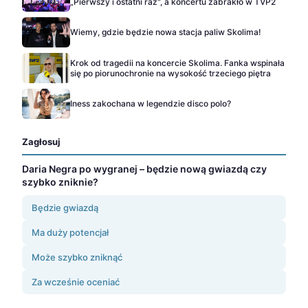
„Pierwszy i ostatni raz", a koncertu zabrakło w TVP2
Wiemy, gdzie będzie nowa stacja paliw Skolima!
Krok od tragedii na koncercie Skolima. Fanka wspinała
się po piorunochronie na wysokość trzeciego piętra
Iness zakochana w legendzie disco polo?
Zagłosuj
Daria Negra po wygranej – będzie nową gwiazdą czy
szybko zniknie?
Będzie gwiazdą
Ma duży potencjał
Może szybko zniknąć
Za wcześnie oceniać