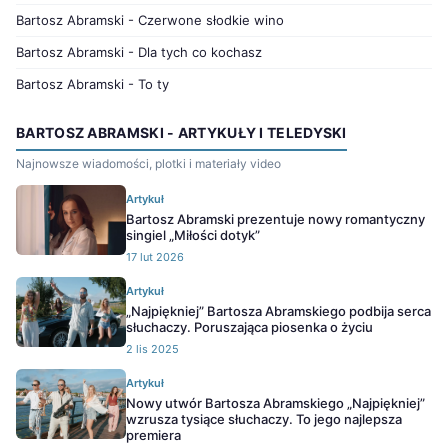
Bartosz Abramski - Czerwone słodkie wino
Bartosz Abramski - Dla tych co kochasz
Bartosz Abramski - To ty
BARTOSZ ABRAMSKI - ARTYKUŁY I TELEDYSKI
Najnowsze wiadomości, plotki i materiały video
Artykuł
Bartosz Abramski prezentuje nowy romantyczny
singiel „Miłości dotyk”
17 lut 2026
Artykuł
„Najpiękniej” Bartosza Abramskiego podbija serca
słuchaczy. Poruszająca piosenka o życiu
2 lis 2025
Artykuł
Nowy utwór Bartosza Abramskiego „Najpiękniej”
wzrusza tysiące słuchaczy. To jego najlepsza
premiera