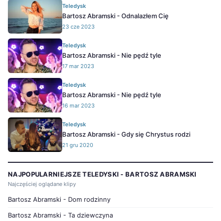
Teledysk
Bartosz Abramski - Odnalazłem Cię
23 cze 2023
Teledysk
Bartosz Abramski - Nie pędź tyle
17 mar 2023
Teledysk
Bartosz Abramski - Nie pędź tyle
16 mar 2023
Teledysk
Bartosz Abramski - Gdy się Chrystus rodzi
21 gru 2020
NAJPOPULARNIEJSZE TELEDYSKI - BARTOSZ ABRAMSKI
Najczęściej oglądane klipy
Bartosz Abramski - Dom rodzinny
Bartosz Abramski - Ta dziewczyna