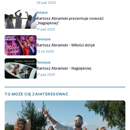
26 paź 2025
Artykuł
Bartosz Abramski prezentuje nowość
„Najpiękniej”
17 paź 2025
Teledysk
Bartosz Abramski - Miłości dotyk
13 lut 2026
Teledysk
Bartosz Abramski - Najpiękniej
17 paź 2025
TO MOŻE CIĘ ZAINTERESOWAĆ