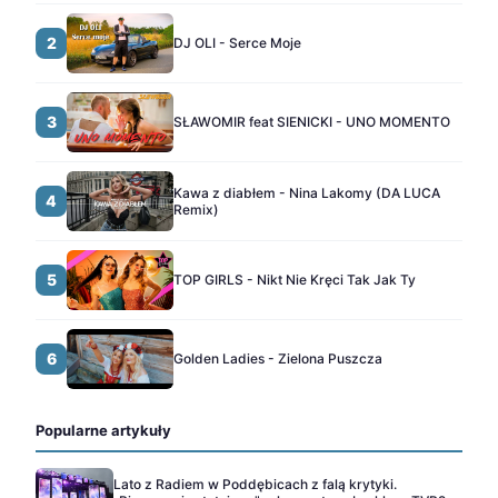
2
DJ OLI - Serce Moje
3
SŁAWOMIR feat SIENICKI - UNO MOMENTO
Kawa z diabłem - Nina Lakomy (DA LUCA
4
Remix)
5
TOP GIRLS - Nikt Nie Kręci Tak Jak Ty
6
Golden Ladies - Zielona Puszcza
Popularne artykuły
Lato z Radiem w Poddębicach z falą krytyki.