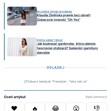
WŁAŚNIE OPUBLIKOWANO
Klaudia Zielińska prawie bez ubrań!
Zobaczcie nowość "Oh Yes"
POPULARNE TERAZ
Jak budować garderobę, która ułatwia
tworzenie stylizacji? Sukienki i garnitury
damskie
OGLĄDAJ
Zobacz teledysk "Freestyle - Taka Jak Ja"
Oceń artykuł
Bądź pierwszy!
❤️
🔥
😂
😮
👎