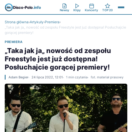
Disco-Polo
.info
Newsy
Klipy
Koncerty
TOP 20
Strona główna
›
Artykuły
›
Premiera
›
„Taka jak ja„ nowość od zespołu Freestyle jest już dostępna! Posłuchajcie
gorącej premiery!
PREMIERA
„Taka jak ja„ nowość od zespołu
Freestyle jest już dostępna!
Posłuchajcie gorącej premiery!
Adam Begier
24 lipca 2022, 12:01
1 min czytania
fot. materiał prasowy