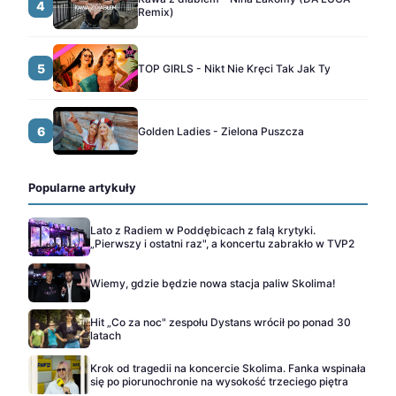
4
Remix)
5
TOP GIRLS - Nikt Nie Kręci Tak Jak Ty
6
Golden Ladies - Zielona Puszcza
Popularne artykuły
Lato z Radiem w Poddębicach z falą krytyki.
„Pierwszy i ostatni raz", a koncertu zabrakło w TVP2
Wiemy, gdzie będzie nowa stacja paliw Skolima!
Hit „Co za noc" zespołu Dystans wrócił po ponad 30
latach
Krok od tragedii na koncercie Skolima. Fanka wspinała
się po piorunochronie na wysokość trzeciego piętra