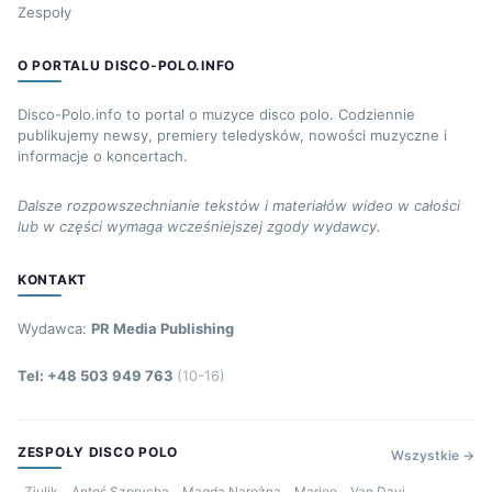
Zespoły
O PORTALU DISCO-POLO.INFO
Disco-Polo.info to portal o muzyce disco polo. Codziennie
publikujemy newsy, premiery teledysków, nowości muzyczne i
informacje o koncertach.
Dalsze rozpowszechnianie tekstów i materiałów wideo w całości
lub w części wymaga wcześniejszej zgody wydawcy.
KONTAKT
Wydawca:
PR Media Publishing
Tel: +48 503 949 763
(10-16)
ZESPOŁY DISCO POLO
Wszystkie →
Ziulik
Antoś Szprycha
Magda Narożna
Marioo
Van Davi