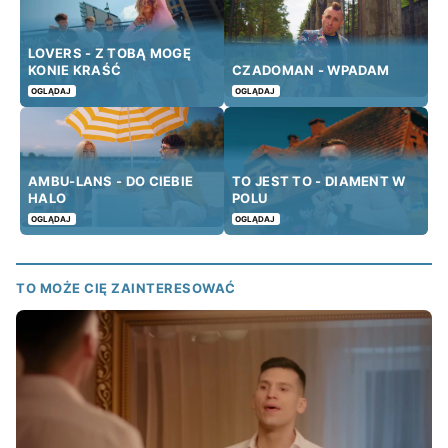
LOVERS - Z TOBĄ MOGĘ
KONIE KRAŚĆ
CZADOMAN - WPADAM
OGLĄDAJ
OGLĄDAJ
AMBU-LANS - DO CIEBIE
TO JEST TO - DIAMENT W
HALO
POLU
OGLĄDAJ
OGLĄDAJ
TO MOŻE CIĘ ZAINTERESOWAĆ