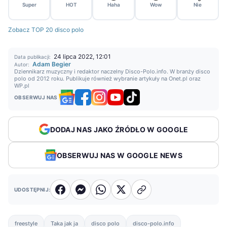
Super
HOT
Haha
Wow
Nie
Zobacz TOP 20 disco polo
24 lipca 2022, 12:01
Data publikacji:
Adam Begier
Autor:
Dziennikarz muzyczny i redaktor naczelny Disco-Polo.info. W branży disco
polo od 2012 roku. Publikuje również wybranie artykuły na Onet.pl oraz
WP.pl
OBSERWUJ NAS
DODAJ NAS JAKO ŹRÓDŁO W GOOGLE
OBSERWUJ NAS W GOOGLE NEWS
UDOSTĘPNIJ:
freestyle
Taka jak ja
disco polo
disco-polo.info