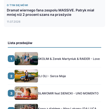
O TYM SIĘ MÓWI
Dramat wiernego fana zespołu MASSiVE. Patryk miał
mniej niż 2 procent szans na przeżycie
11.07.2026
Lista przebojów
1
SKOLIM & Zenek Martyniuk & RAIDER - Love
2
DJ OLI - Serce Moje
3
SŁAWOMIR feat SIENICKI - UNO MOMENTO
Kawa z diabłem - Nina Lakomy (DA LUCA