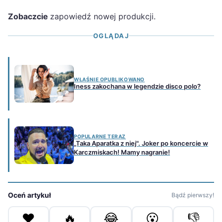
Zobaczcie
zapowiedź nowej produkcji.
OGLĄDAJ
WŁAŚNIE OPUBLIKOWANO
Iness zakochana w legendzie disco polo?
POPULARNE TERAZ
„Taka Aparatka z niej". Joker po koncercie w
Karczmiskach! Mamy nagranie!
Oceń artykuł
Bądź pierwszy!
❤️
🔥
😂
😮
👎