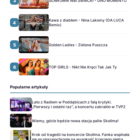
3
SŁAWOMIR feat SIENICKI - UNO MOMENTO
Kawa z diabłem - Nina Lakomy (DA LUCA
4
Remix)
5
Golden Ladies - Zielona Puszcza
6
TOP GIRLS - Nikt Nie Kręci Tak Jak Ty
Popularne artykuły
Lato z Radiem w Poddębicach z falą krytyki.
„Pierwszy i ostatni raz", a koncertu zabrakło w TVP2
Wiemy, gdzie będzie nowa stacja paliw Skolima!
Krok od tragedii na koncercie Skolima. Fanka wspinała
się po piorunochronie na wysokość trzeciego piętra