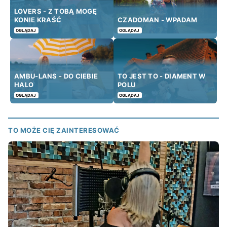
LOVERS - Z TOBĄ MOGĘ
KONIE KRAŚĆ
CZADOMAN - WPADAM
OGLĄDAJ
OGLĄDAJ
AMBU-LANS - DO CIEBIE
TO JEST TO - DIAMENT W
HALO
POLU
OGLĄDAJ
OGLĄDAJ
TO MOŻE CIĘ ZAINTERESOWAĆ