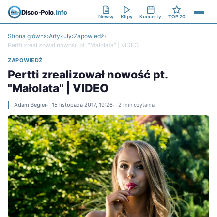
Disco-Polo
.info
Newsy
Klipy
Koncerty
TOP 20
Strona główna
›
Artykuły
›
Zapowiedź
›
Pertti zrealizował nowość pt. "Małolata" | VIDEO
ZAPOWIEDŹ
Pertti zrealizował nowość pt.
"Małolata" | VIDEO
Adam Begier
15 listopada 2017, 19:26
2 min czytania