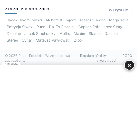
ZESPOŁY DISCO POLO
Wszystkie →
Jacek Dworakowski
Alchemist Project
Jeszcze Jeden
Mega Koliz
Patrycja Siwak - Runo
Daj To Głośniej
Capitan Folk
Love Story
D-bomb
Jacek Stachursky
Meffis
Maxim
Skaner
Danielo
Stereo
Cynar
Mateusz Pawłowski
Zibo
© 2026 Disco-Polo.info. Wszelkie prawa
Regulamin
Polityka
RODO
zastrzeżone.
prywatności
×
REKLAMA