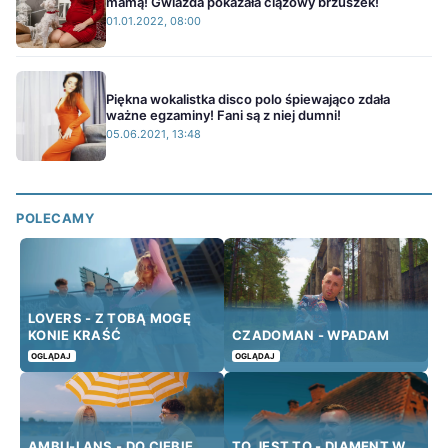
mamą! Gwiazda pokazała ciążowy brzuszek!
01.01.2022, 08:00
Piękna wokalistka disco polo śpiewająco zdała
ważne egzaminy! Fani są z niej dumni!
05.06.2021, 13:48
POLECAMY
LOVERS - Z TOBĄ MOGĘ
KONIE KRAŚĆ
CZADOMAN - WPADAM
OGLĄDAJ
OGLĄDAJ
AMBU-LANS - DO CIEBIE
TO JEST TO - DIAMENT W