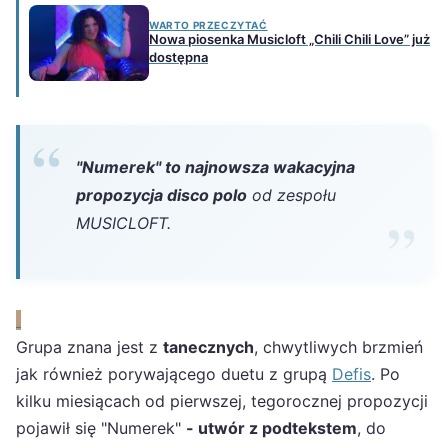
WARTO PRZECZYTAĆ
Nowa piosenka Musicloft „Chili Chili Love” już
dostępna
"Numerek" to najnowsza wakacyjna
propozycja disco polo
od zespołu
MUSICLOFT.
Grupa znana jest z
tanecznych
, chwytliwych brzmień
jak również porywającego duetu z grupą
Defis
. Po
kilku miesiącach od pierwszej, tegorocznej propozycji
pojawił się "Numerek"
- utwór z podtekstem
, do