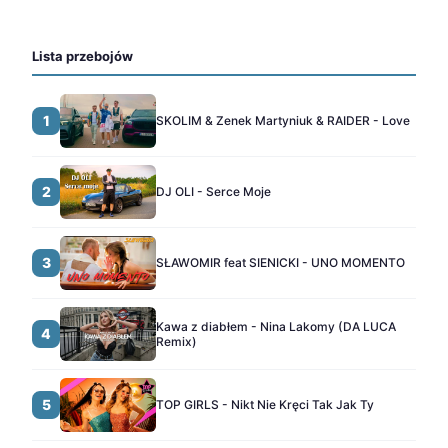
Lista przebojów
1
SKOLIM & Zenek Martyniuk & RAIDER - Love
2
DJ OLI - Serce Moje
3
SŁAWOMIR feat SIENICKI - UNO MOMENTO
Kawa z diabłem - Nina Lakomy (DA LUCA
4
Remix)
5
TOP GIRLS - Nikt Nie Kręci Tak Jak Ty