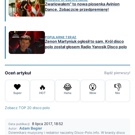
Zwariowałem" to nowa piosenka Avinion
Dance. Zobaczcie przedpremierę!
POPULARNE TERAZ
Zenon Martyniuk ogłosił to sam. Król disco
polo został głosem Radio Yanosik Disco polo
Oceń artykuł
Bądź pierwszy!
❤️
🔥
😂
😮
👎
Super
HOT
Haha
Wow
Nie
Zobacz TOP 20 disco polo
8 lipca 2017, 18:52
Data publikacji:
Adam Begier
Autor:
Dziennikarz muzyczny i redaktor naczelny Disco-Polo.info. W branży disco