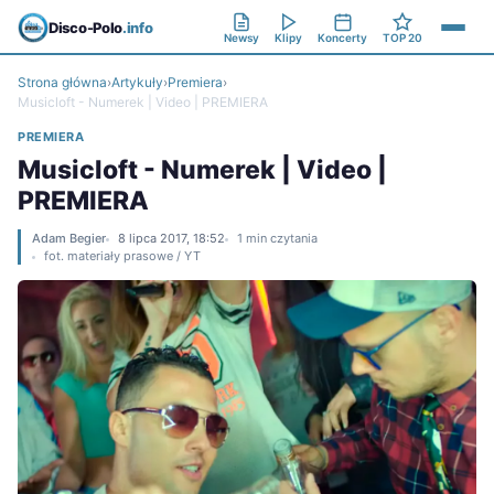
Disco-Polo
.info
Newsy
Klipy
Koncerty
TOP 20
Strona główna
›
Artykuły
›
Premiera
›
Musicloft - Numerek | Video | PREMIERA
PREMIERA
Musicloft - Numerek | Video |
PREMIERA
Adam Begier
8 lipca 2017, 18:52
1 min czytania
fot. materiały prasowe / YT