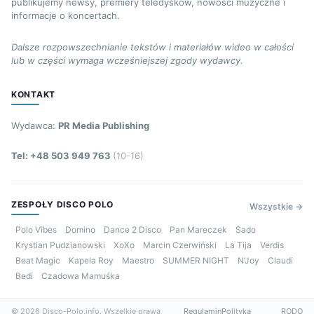
publikujemy newsy, premiery teledysków, nowości muzyczne i
informacje o koncertach.
Dalsze rozpowszechnianie tekstów i materiałów wideo w całości
lub w części wymaga wcześniejszej zgody wydawcy.
KONTAKT
Wydawca:
PR Media Publishing
Tel: +48 503 949 763
(10-16)
ZESPOŁY DISCO POLO
Wszystkie →
Polo Vibes
Domino
Dance 2 Disco
Pan Mareczek
Sado
Krystian Pudzianowski
XoXo
Marcin Czerwiński
La Tija
Verdis
Beat Magic
Kapela Roy
Maestro
SUMMER NIGHT
N’Joy
Claudi
Bedi
Czadowa Mamuśka
© 2026 Disco-Polo.info. Wszelkie prawa
Regulamin
Polityka
RODO