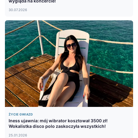
wygląda na koncercie!
30.07.2026
ŻYCIE GWIAZD
Iness ujawnia: mój wibrator kosztował 3500 zł!
Wokalistka disco polo zaskoczyła wszystkich!
25.01.2026