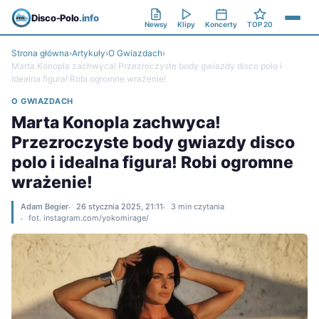
Disco-Polo
.info
Newsy
Klipy
Koncerty
TOP 20
Strona główna
›
Artykuły
›
O Gwiazdach
›
Marta Konopla zachwyca! Przezroczyste body gwiazdy disco polo i
idealna figura! Robi ogromne wrażenie!
O GWIAZDACH
Marta Konopla zachwyca!
Przezroczyste body gwiazdy disco
polo i idealna figura! Robi ogromne
wrażenie!
Adam Begier
26 stycznia 2025, 21:11
3 min czytania
fot. instagram.com/yokomirage/