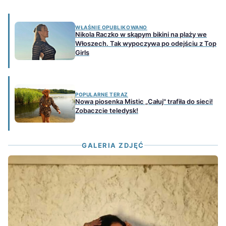
WŁAŚNIE OPUBLIKOWANO
Nikola Raczko w skąpym bikini na plaży we
Włoszech. Tak wypoczywa po odejściu z Top
Girls
POPULARNE TERAZ
Nowa piosenka Mistic „Całuj" trafiła do sieci!
Zobaczcie teledysk!
GALERIA ZDJĘĆ