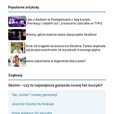
Popularne artykuły
Lato z Radiem w Poddębicach z falą krytyki.
„Pierwszy i ostatni raz", a koncertu zabrakło w TVP2
Wiemy, gdzie będzie nowa stacja paliw Skolima!
Krok od tragedii na koncercie Skolima. Fanka wspinała
się po piorunochronie na wysokość trzeciego piętra
Iness zakochana w legendzie disco polo?
Zagłosuj
Skolim – czy to największa gwiazda nowej fali muzyki?
Tak, numer 1 nowej generacji
Jeszcze trochę mu brakuje
Hype większy niż muzyka