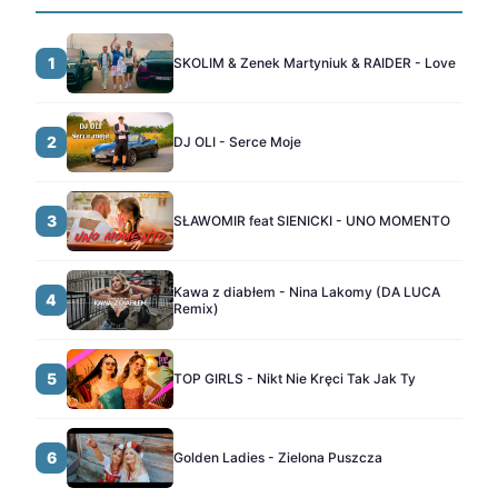
1
SKOLIM & Zenek Martyniuk & RAIDER - Love
2
DJ OLI - Serce Moje
3
SŁAWOMIR feat SIENICKI - UNO MOMENTO
Kawa z diabłem - Nina Lakomy (DA LUCA
4
Remix)
5
TOP GIRLS - Nikt Nie Kręci Tak Jak Ty
6
Golden Ladies - Zielona Puszcza