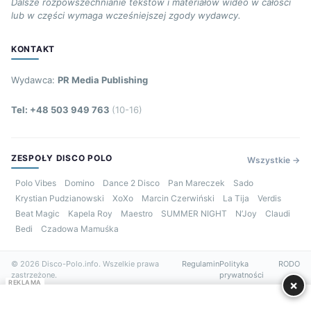
Dalsze rozpowszechnianie tekstów i materiałów wideo w całości
lub w części wymaga wcześniejszej zgody wydawcy.
KONTAKT
Wydawca:
PR Media Publishing
Tel: +48 503 949 763
(10-16)
ZESPOŁY DISCO POLO
Wszystkie →
Polo Vibes
Domino
Dance 2 Disco
Pan Mareczek
Sado
Krystian Pudzianowski
XoXo
Marcin Czerwiński
La Tija
Verdis
Beat Magic
Kapela Roy
Maestro
SUMMER NIGHT
N’Joy
Claudi
Bedi
Czadowa Mamuśka
© 2026 Disco-Polo.info. Wszelkie prawa
Regulamin
Polityka
RODO
zastrzeżone.
prywatności
×
REKLAMA