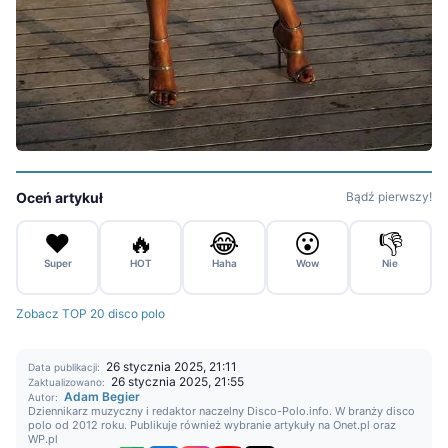
Oceń artykuł
Bądź pierwszy!
❤️
🔥
😂
😮
👎
Super
HOT
Haha
Wow
Nie
Zobacz TOP 20 disco polo
26 stycznia 2025, 21:11
Data publikacji:
26 stycznia 2025, 21:55
Zaktualizowano:
Adam Begier
Autor:
Dziennikarz muzyczny i redaktor naczelny Disco-Polo.info. W branży disco
polo od 2012 roku. Publikuje również wybranie artykuły na Onet.pl oraz
WP.pl