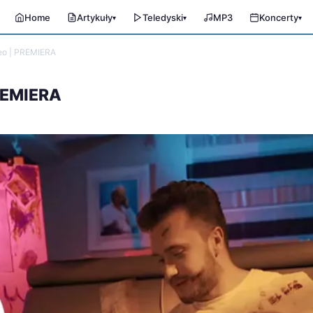
Home
Artykuły
Teledyski
MP3
Koncerty
▾
▾
▾
deo | PREMIERA
PREMIERA