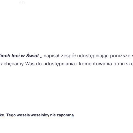
iech leci w Świat „
napisał zespół udostępniając poniższe 
 zachęcamy Was do udostępniania i komentowania poniższe
wkę. Tego wesela weselnicy nie zapomną