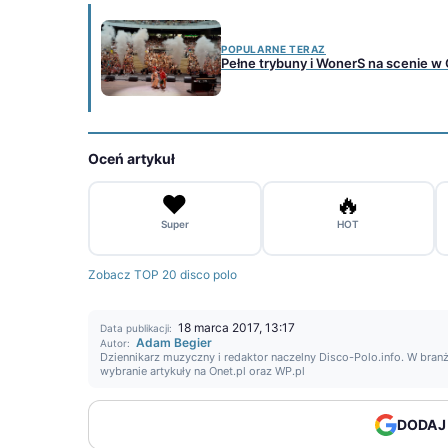
POPULARNE TERAZ
Pełne trybuny i WonerS na scenie w
Oceń artykuł
❤️
🔥
Super
HOT
Zobacz TOP 20 disco polo
18 marca 2017, 13:17
Data publikacji:
Adam Begier
Autor:
Dziennikarz muzyczny i redaktor naczelny Disco-Polo.info. W branż
wybranie artykuły na Onet.pl oraz WP.pl
DODAJ