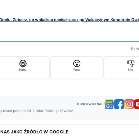
 Opolu. Zobacz, co wokalista napisał zaraz po Wakacyjnym Koncercie Gw
Bądź
😂
😮
👎
Haha
Wow
Nie
OBSERWUJ NAS
y disco polo od 2012 roku. Publikuje również
 NAS JAKO ŹRÓDŁO W GOOGLE