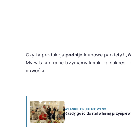
Czy ta produkcja
podbije
klubowe parkiety?
„N
My w takim razie trzymamy kciuki za sukces i
nowości.
WŁAŚNIE OPUBLIKOWANO
Każdy gość dostał własną przyśpie