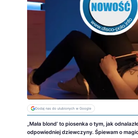
Dodaj nas do ulubionych w Google
„Mała blond’ to piosenka o tym, jak odnalaz
odpowiedniej dziewczyny. Śpiewam o magiczn