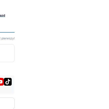
iazd
 pierwszy!