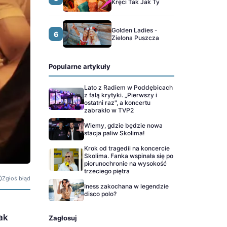
Kręci Tak Jak Ty
Golden Ladies -
6
Zielona Puszcza
Popularne artykuły
Lato z Radiem w Poddębicach
z falą krytyki. „Pierwszy i
ostatni raz", a koncertu
zabrakło w TVP2
Wiemy, gdzie będzie nowa
stacja paliw Skolima!
Krok od tragedii na koncercie
Skolima. Fanka wspinała się po
piorunochronie na wysokość
trzeciego piętra
Zgłoś błąd
Iness zakochana w legendzie
disco polo?
ak
Zagłosuj