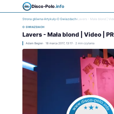
Disco-Polo
.info
Strona główna
›
Artykuły
›
O Gwiazdach
›
Lavers - Mała blond | Vi
O GWIAZDACH
Lavers - Mała blond | Video | 
Adam Begier
18 marca 2017, 13:17
2 min czytania