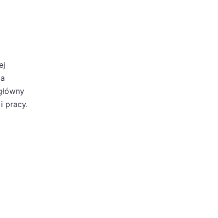
ej
pa
 główny
 pracy.