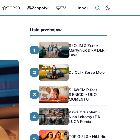
TOP20
Zespoły
TV
Inne
▾
▾
Lista przebojów
SKOLIM & Zenek
1
Martyniuk & RAIDER -
Love
2
DJ OLI - Serce Moje
SŁAWOMIR feat
3
SIENICKI - UNO
MOMENTO
Kawa z diabłem -
4
Nina Lakomy (DA
LUCA Remix)
TOP GIRLS - Nikt Nie
5