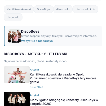
Kamil Kossakowski
DiscoBoys
disco polo
disco-polo.info
discopolo
DiscoBoys
Strona zespołu, artykuły, teledyski i najważniejsze informacje.
Wszystko o DiscoBoys
DISCOBOYS - ARTYKUŁY I TELEDYSKI
Najnowsze wiadomości, plotki i materiały video
Artykuł
Kamil Kossakowski dał czadu w Opolu.
Publiczność śpiewała z DiscoBoys hity na całe
gardło
3 sie 2026
Artykuł
Kiedy i gdzie odbędą się koncerty DiscoBoys w
sierpniu 2026?