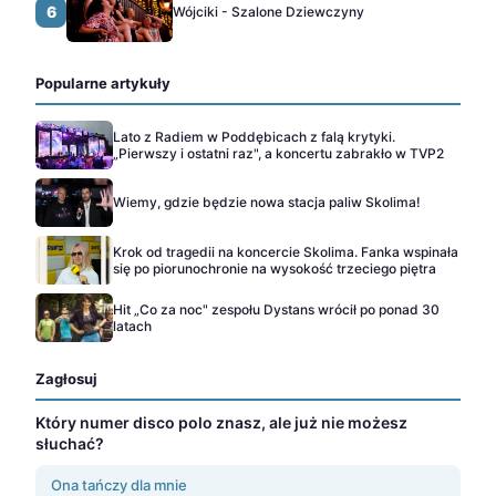
6
Wójciki - Szalone Dziewczyny
Popularne artykuły
Lato z Radiem w Poddębicach z falą krytyki.
„Pierwszy i ostatni raz", a koncertu zabrakło w TVP2
Wiemy, gdzie będzie nowa stacja paliw Skolima!
Krok od tragedii na koncercie Skolima. Fanka wspinała
się po piorunochronie na wysokość trzeciego piętra
Hit „Co za noc" zespołu Dystans wrócił po ponad 30
latach
Zagłosuj
Który numer disco polo znasz, ale już nie możesz
słuchać?
Ona tańczy dla mnie