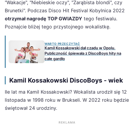
"Wakacje", "Niebieskie oczy", "Zarąbista blondi", czy
Brunetki". Podczas Disco Hit Festival Kobylnica 2022
otrzymał nagrodę TOP GWIAZDY
tego festiwalu.
Poznajcie bliżej tego przystojnego wokalistkę.
WARTO PRZECZYTAĆ
Kamil Kossakowski dał czadu w Opolu.
Publiczność śpiewała z DiscoBoys hity na
całe gardło
Kamil Kossakowski DiscoBoys - wiek
Ile lat ma Kamil Kossakowski? Wokalista urodził się 12
listopada w 1998 roku w Brukseli. W 2022 roku będzie
świętował 24 urodziny.
REKLAMA