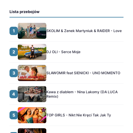
Lista przebojów
1
SKOLIM & Zenek Martyniuk & RAIDER - Love
2
DJ OLI - Serce Moje
3
SŁAWOMIR feat SIENICKI - UNO MOMENTO
Kawa z diabłem - Nina Lakomy (DA LUCA
4
Remix)
5
TOP GIRLS - Nikt Nie Kręci Tak Jak Ty