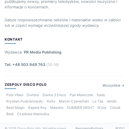
publikujemy newsy, premiery teledysków, nowości muzyczne i
informacje o koncertach.
Dalsze rozpowszechnianie tekstów i materiałów wideo w całości
lub w części wymaga wcześniejszej zgody wydawcy.
KONTAKT
Wydawca:
PR Media Publishing
Tel: +48 503 949 763
(10-16)
ZESPOŁY DISCO POLO
Wszystkie →
Polo Vibes
Domino
Dance 2 Disco
Pan Mareczek
Sado
Krystian Pudzianowski
XoXo
Marcin Czerwiński
La Tija
Verdis
Beat Magic
Kapela Roy
Maestro
SUMMER NIGHT
N’Joy
Claudi
Bedi
Czadowa Mamuśka
© 2026 Disco-Polo.info. Wszelkie prawa
Regulamin
Polityka
RODO