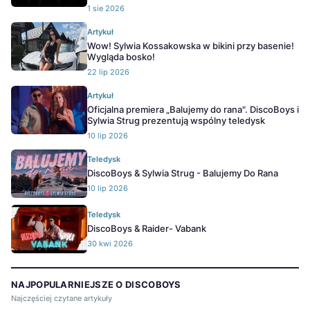
1 sie 2026
Artykuł
Wow! Sylwia Kossakowska w bikini przy basenie!
Wygląda bosko!
22 lip 2026
Artykuł
Oficjalna premiera „Balujemy do rana". DiscoBoys i
Sylwia Strug prezentują wspólny teledysk
10 lip 2026
Teledysk
DiscoBoys & Sylwia Strug - Balujemy Do Rana
10 lip 2026
Teledysk
DiscoBoys & Raider- Vabank
30 kwi 2026
NAJPOPULARNIEJSZE O DISCOBOYS
Najczęściej czytane artykuły