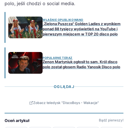
polo, jeśli chodzi o social media.
WŁAŚNIE OPUBLIKOWANO
„Zielona Puszcza" Golden Ladies z wynikiem
ponad 88 tysięcy wyświetleń na YouTube i
pierwszym miejscem w TOP 20 disco polo
POPULARNE TERAZ
Zenon Martyniuk ogłosił to sam. Król disco
polo został głosem Radio Yanosik Disco polo
OGLĄDAJ
Zobacz teledysk "DiscoBoys - Wakacje"
Oceń artykuł
Bądź pierwszy!