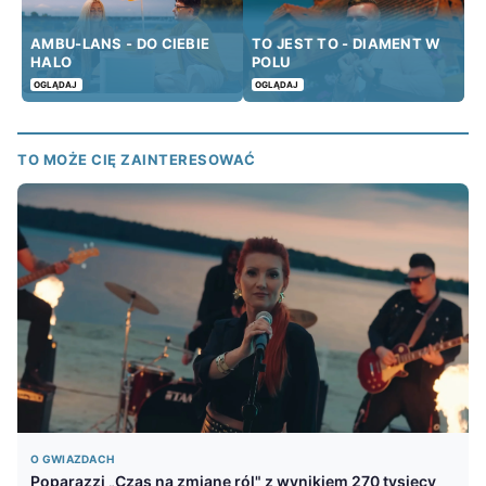
AMBU-LANS - DO CIEBIE
TO JEST TO - DIAMENT W
HALO
POLU
OGLĄDAJ
OGLĄDAJ
TO MOŻE CIĘ ZAINTERESOWAĆ
O GWIAZDACH
Poparazzi „Czas na zmianę ról" z wynikiem 270 tysięcy