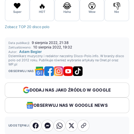
❤️
🔥
😂
😮
👎
Super
HOT
Haha
Wow
Nie
Zobacz TOP 20 disco polo
9 sierpnia 2022, 21:38
Data publikacji:
10 sierpnia 2022, 19:32
Zaktualizowano:
Adam Begier
Autor:
Dziennikarz muzyczny i redaktor naczelny Disco-Polo.info. W branży disco
polo od 2012 roku. Publikuje również wybranie artykuły na Onet.pl oraz
WP.pl
OBSERWUJ NAS
DODAJ NAS JAKO ŹRÓDŁO W GOOGLE
OBSERWUJ NAS W GOOGLE NEWS
UDOSTĘPNIJ: