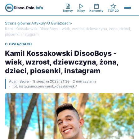
Disco-Polo
.info
Newsy
Klipy
Koncerty
TOP 20
Strona główna
›
Artykuły
›
O Gwiazdach
›
Kamil Kossakowski DiscoBoys - wiek, wzrost, dziewczyna, żona, dzieci,
piosenki, instagram
O GWIAZDACH
Kamil Kossakowski DiscoBoys -
wiek, wzrost, dziewczyna, żona,
dzieci, piosenki, instagram
Adam Begier
9 sierpnia 2022, 21:38
2 min czytania
fot. instagram.com/kamil_kossakowski/