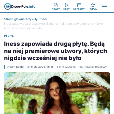
Disco-Polo
.info
Newsy
Klipy
Koncerty
TOP 20
Strona główna
›
Artykuły
›
Płyta
›
Iness zapowiada drugą płytę. Będą na niej premierowe utwory, których
nigdzie wcześniej nie było
PŁYTA
Iness zapowiada drugą płytę. Będą
na niej premierowe utwory, których
nigdzie wcześniej nie było
Adam Begier
31 maja 2026, 15:15
3 min czytania
fot. materiał prasowy