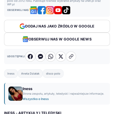
polo od 2012 roku. Publikuje również wybranie artykuły na Onet.pl oraz
WP.pl
OBSERWUJ NAS
DODAJ NAS JAKO ŹRÓDŁO W GOOGLE
OBSERWUJ NAS W GOOGLE NEWS
UDOSTĘPNIJ:
Iness
Aneta Działak
disco polo
Iness
Strona zespołu, artykuły, teledyski i najważniejsze informacje.
Wszystko o Iness
INESS - ARTYKUŁY I TELEDYSKI