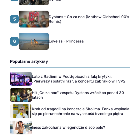
Dystans - Co za noc (Mathew Oldschool 90's
5
Remix)
6
Lovelas - Princessa
Popularne artykuły
Lato z Radiem w Poddębicach z falą krytyki.
„Pierwszy i ostatni raz", a koncertu zabrakło w TVP2
Hit „Co za noc" zespołu Dystans wrócił po ponad 30
latach
Krok od tragedii na koncercie Skolima. Fanka wspinała
się po piorunochronie na wysokość trzeciego piętra
Iness zakochana w legendzie disco polo?