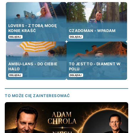
LOVERS - Z TOBĄ MOGĘ
KONIE KRAŚĆ
CZADOMAN - WPADAM
OGLĄDAJ
OGLĄDAJ
AMBU-LANS - DO CIEBIE
TO JEST TO - DIAMENT W
HALO
POLU
OGLĄDAJ
OGLĄDAJ
TO MOŻE CIĘ ZAINTERESOWAĆ