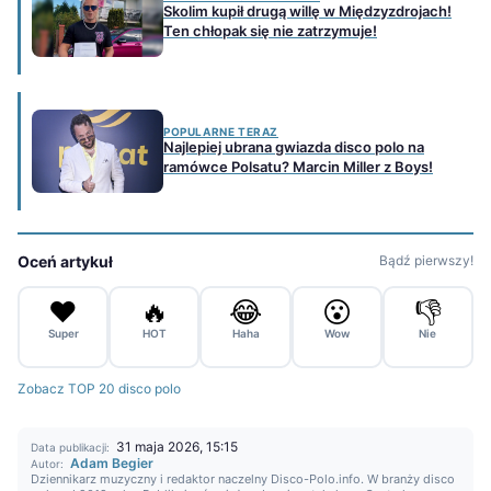
Skolim kupił drugą willę w Międzyzdrojach!
Ten chłopak się nie zatrzymuje!
POPULARNE TERAZ
Najlepiej ubrana gwiazda disco polo na
ramówce Polsatu? Marcin Miller z Boys!
Oceń artykuł
Bądź pierwszy!
❤️
🔥
😂
😮
👎
Super
HOT
Haha
Wow
Nie
Zobacz TOP 20 disco polo
31 maja 2026, 15:15
Data publikacji:
Adam Begier
Autor:
Dziennikarz muzyczny i redaktor naczelny Disco-Polo.info. W branży disco