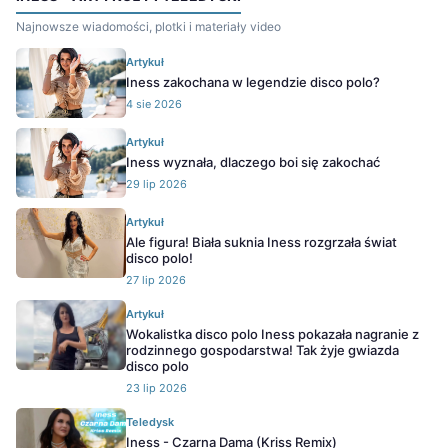
Najnowsze wiadomości, plotki i materiały video
Artykuł
Iness zakochana w legendzie disco polo?
4 sie 2026
Artykuł
Iness wyznała, dlaczego boi się zakochać
29 lip 2026
Artykuł
Ale figura! Biała suknia Iness rozgrzała świat
disco polo!
27 lip 2026
Artykuł
Wokalistka disco polo Iness pokazała nagranie z
rodzinnego gospodarstwa! Tak żyje gwiazda
disco polo
23 lip 2026
Teledysk
Iness - Czarna Dama (Kriss Remix)