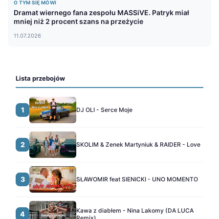
O TYM SIĘ MÓWI
Dramat wiernego fana zespołu MASSiVE. Patryk miał
mniej niż 2 procent szans na przeżycie
11.07.2026
Lista przebojów
1
DJ OLI - Serce Moje
2
SKOLIM & Zenek Martyniuk & RAIDER - Love
3
SŁAWOMIR feat SIENICKI - UNO MOMENTO
Kawa z diabłem - Nina Lakomy (DA LUCA
4
Remix)