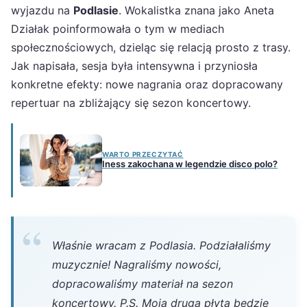
wyjazdu na
Podlasie
. Wokalistka znana jako Aneta
Działak poinformowała o tym w mediach
społecznościowych, dzieląc się relacją prosto z trasy.
Jak napisała, sesja była intensywna i przyniosła
konkretne efekty: nowe nagrania oraz dopracowany
repertuar na zbliżający się sezon koncertowy.
WARTO PRZECZYTAĆ
Iness zakochana w legendzie disco polo?
Właśnie wracam z Podlasia. Podziałaliśmy
muzycznie! Nagraliśmy nowości,
dopracowaliśmy materiał na sezon
koncertowy. P.S. Moja druga płyta będzie