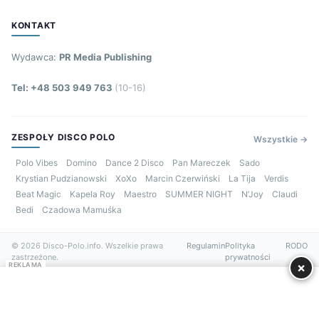
KONTAKT
Wydawca:
PR Media Publishing
Tel: +48 503 949 763
(10-16)
ZESPOŁY DISCO POLO
Wszystkie →
Polo Vibes
Domino
Dance 2 Disco
Pan Mareczek
Sado
Krystian Pudzianowski
XoXo
Marcin Czerwiński
La Tija
Verdis
Beat Magic
Kapela Roy
Maestro
SUMMER NIGHT
N’Joy
Claudi
Bedi
Czadowa Mamuśka
© 2026 Disco-Polo.info. Wszelkie prawa
Regulamin
Polityka
RODO
zastrzeżone.
prywatności
×
REKLAMA