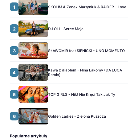
1
SKOLIM & Zenek Martyniuk & RAIDER - Love
2
DJ OLI - Serce Moje
3
SŁAWOMIR feat SIENICKI - UNO MOMENTO
Kawa z diabłem - Nina Lakomy (DA LUCA
4
Remix)
5
TOP GIRLS - Nikt Nie Kręci Tak Jak Ty
6
Golden Ladies - Zielona Puszcza
Popularne artykuły