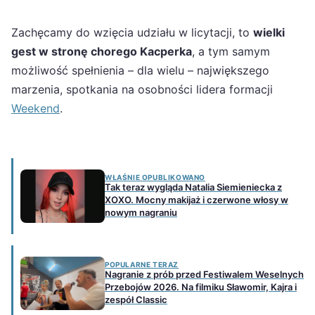
Zachęcamy do wzięcia udziału w licytacji, to
wielki
gest w stronę chorego Kacperka
, a tym samym
możliwość spełnienia – dla wielu – największego
marzenia, spotkania na osobności lidera formacji
Weekend
.
WŁAŚNIE OPUBLIKOWANO
Tak teraz wygląda Natalia Siemieniecka z
XOXO. Mocny makijaż i czerwone włosy w
nowym nagraniu
POPULARNE TERAZ
Nagranie z prób przed Festiwalem Weselnych
Przebojów 2026. Na filmiku Sławomir, Kajra i
zespół Classic