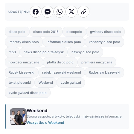
UDOSTĘPNIJ:
disco polo
disco polo 2015
discopolo
gwiazdy disco polo
imprezy disco polo
informacje disco polo
koncerty disco polo
mp3
news disco polo teledysk
newsy disco polo
nowości muzyczne
plotki disco polo
premiera muzyczna
Radek Liszewski
radek liszewski weekend
Radosław Liszewski
tekst piosenki
Weekend
zycie gwiazd
zycie gwiazd disco polo
Weekend
Strona zespołu, artykuły, teledyski i najważniejsze informacje.
Wszystko o Weekend