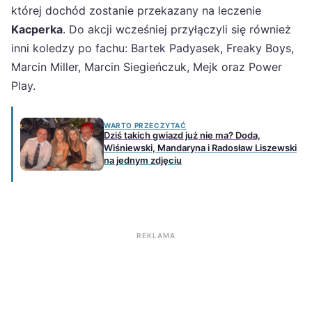
której dochód zostanie przekazany na leczenie
Kacperka
. Do akcji wcześniej przyłączyli się również
inni koledzy po fachu: Bartek Padyasek, Freaky Boys,
Marcin Miller, Marcin Siegieńczuk, Mejk oraz Power
Play.
WARTO PRZECZYTAĆ
Dziś takich gwiazd już nie ma? Doda,
Wiśniewski, Mandaryna i Radosław Liszewski
na jednym zdjęciu
REKLAMA