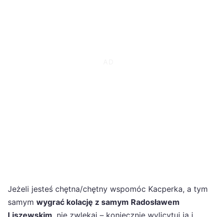
Jeżeli jesteś chętna/chętny wspomóc Kacperka, a tym
samym
wygrać kolację z samym Radosławem
Liszewskim
, nie zwlekaj – koniecznie wylicytuj ją i