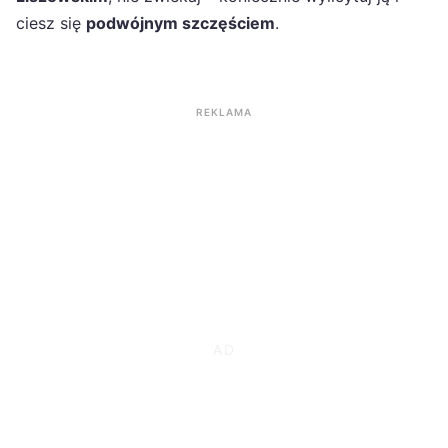
ciesz się
podwójnym szczęściem
.
REKLAMA