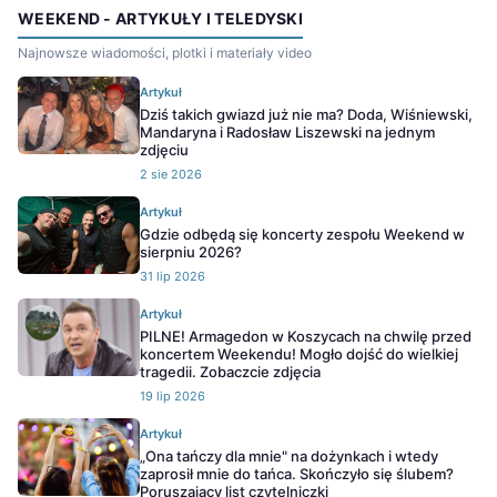
WEEKEND - ARTYKUŁY I TELEDYSKI
Najnowsze wiadomości, plotki i materiały video
Artykuł
Dziś takich gwiazd już nie ma? Doda, Wiśniewski,
Mandaryna i Radosław Liszewski na jednym
zdjęciu
2 sie 2026
Artykuł
Gdzie odbędą się koncerty zespołu Weekend w
sierpniu 2026?
31 lip 2026
Artykuł
PILNE! Armagedon w Koszycach na chwilę przed
koncertem Weekendu! Mogło dojść do wielkiej
tragedii. Zobaczcie zdjęcia
19 lip 2026
Artykuł
„Ona tańczy dla mnie" na dożynkach i wtedy
zaprosił mnie do tańca. Skończyło się ślubem?
Poruszający list czytelniczki