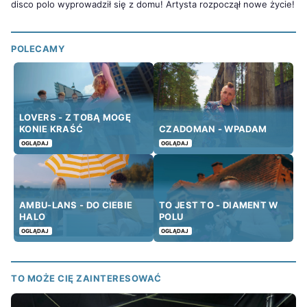
disco polo wyprowadził się z domu! Artysta rozpoczął nowe życie!
POLECAMY
LOVERS - Z TOBĄ MOGĘ
KONIE KRAŚĆ
CZADOMAN - WPADAM
OGLĄDAJ
OGLĄDAJ
AMBU-LANS - DO CIEBIE
TO JEST TO - DIAMENT W
HALO
POLU
OGLĄDAJ
OGLĄDAJ
TO MOŻE CIĘ ZAINTERESOWAĆ