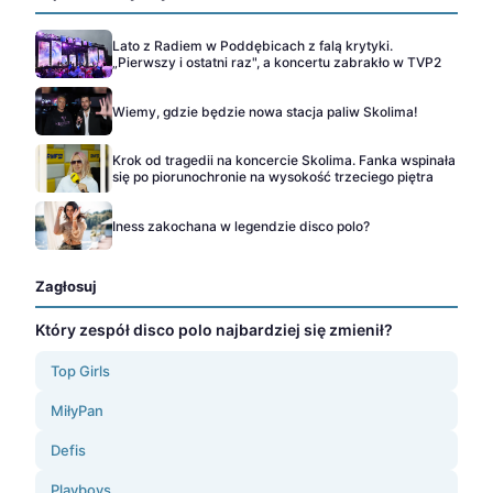
Lato z Radiem w Poddębicach z falą krytyki.
„Pierwszy i ostatni raz", a koncertu zabrakło w TVP2
Wiemy, gdzie będzie nowa stacja paliw Skolima!
Krok od tragedii na koncercie Skolima. Fanka wspinała
się po piorunochronie na wysokość trzeciego piętra
Iness zakochana w legendzie disco polo?
Zagłosuj
Który zespół disco polo najbardziej się zmienił?
Top Girls
MiłyPan
Defis
Playboys