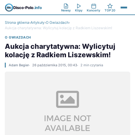
Disco-Polo
.info
Newsy
Klipy
Koncerty
TOP 20
Strona główna
›
Artykuły
›
O Gwiazdach
›
Aukcja charytatywna: Wylicytuj kolację z Radkiem Liszewskim!
O GWIAZDACH
Aukcja charytatywna: Wylicytuj
kolację z Radkiem Liszewskim!
Adam Begier
26 października 2015, 00:43
2 min czytania