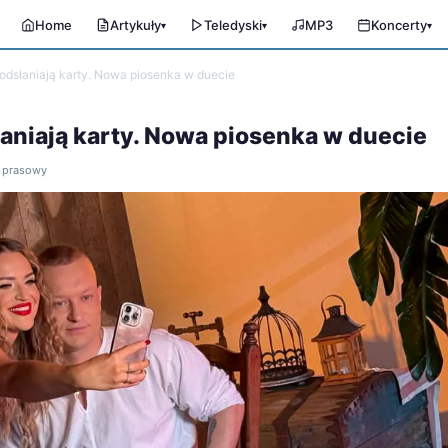
Home
Artykuły
Teledyski
MP3
Koncerty
▾
▾
▾
 odsłaniają karty. Nowa piosenka w duecie
łaniają karty. Nowa piosenka w duecie
ł prasowy