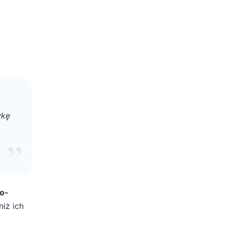
wkę
m
ko-
niż ich