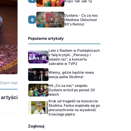
Kręci Tak Jak Ty
Dystans - Co za noc
6
(Mathew Oldschool
90's Remix)
Popularne artykuły
Lato z Radiem w Poddębicach
z falą krytyki. „Pierwszy i
ostatni raz", a koncertu
zabrakło w TVP2
Wiemy, gdzie będzie nowa
stacja paliw Skolima!
Zgłoś błąd
Hit „Co za noc" zespołu
Dystans wrócił po ponad 30
latach
 artyści
Krok od tragedii na koncercie
Skolima. Fanka wspinała się po
piorunochronie na wysokość
trzeciego piętra
Zagłosuj