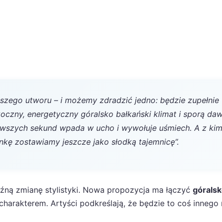
szego utworu – i możemy zdradzić jedno: będzie zupełnie
koczny, energetyczny góralsko bałkański klimat i sporą da
erwszych sekund wpada w ucho i wywołuje uśmiech. A z ki
nkę zostawiamy jeszcze jako słodką tajemnicę”.
aźną zmianę stylistyki. Nowa propozycja ma łączyć
górals
charakterem. Artyści podkreślają, że będzie to coś innego 