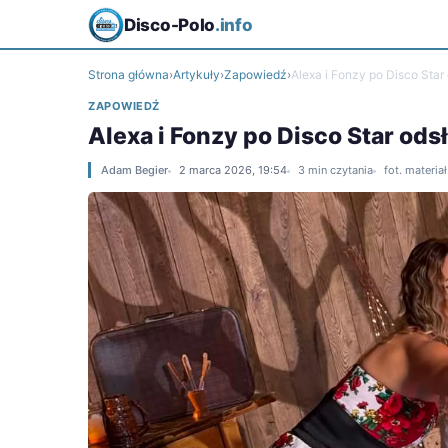
Disco-Polo
.info
Strona główna
›
Artykuły
›
Zapowiedź
›
Alexa i Fonzy po Disco Star
ZAPOWIEDŹ
Alexa i Fonzy po Disco Star ods
Adam Begier
2 marca 2026, 19:54
3 min czytania
fot. materia