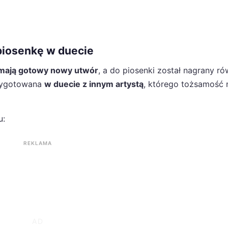
piosenkę w duecie
 mają gotowy nowy utwór
, a do piosenki został nagrany ró
rzygotowana
w duecie z innym artystą
, którego tożsamość 
u:
REKLAMA