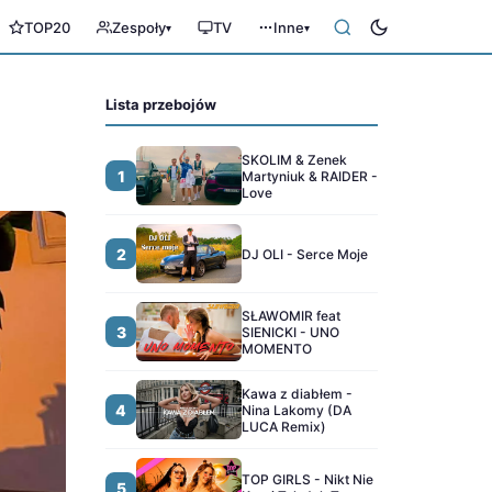
TOP20
Zespoły
TV
Inne
▾
▾
Lista przebojów
SKOLIM & Zenek
1
Martyniuk & RAIDER -
Love
2
DJ OLI - Serce Moje
SŁAWOMIR feat
3
SIENICKI - UNO
MOMENTO
Kawa z diabłem -
4
Nina Lakomy (DA
LUCA Remix)
TOP GIRLS - Nikt Nie
5