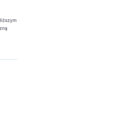
bliższym
zną