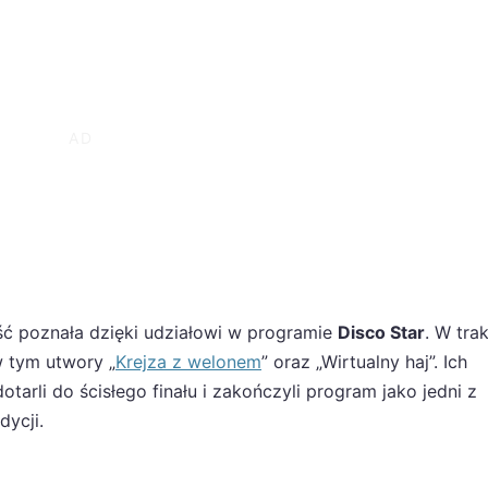
ść poznała dzięki udziałowi w programie
Disco Star
. W tra
w tym utwory „
Krejza z welonem
” oraz „Wirtualny haj”. Ich
dotarli do ścisłego finału i zakończyli program jako jedni z
dycji.