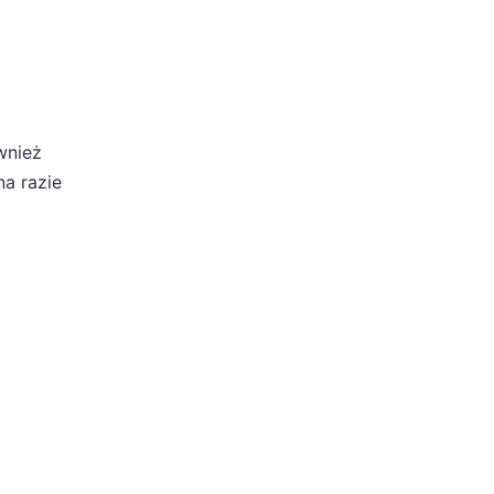
wnież
na razie